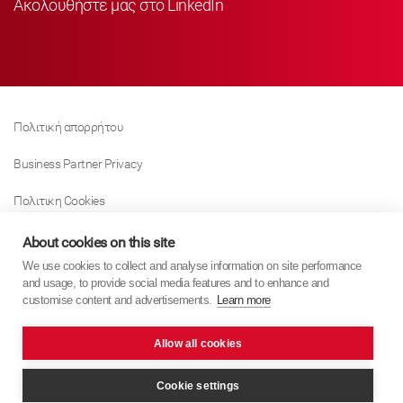
Ακολουθήστε μας στο LinkedIn
Πολιτική απορρήτου
Business Partner Privacy
Πολιτικη Cookies
Modern Slavery Act Policy
About cookies on this site
We use cookies to collect and analyse information on site performance
Tax Strategy
and usage, to provide social media features and to enhance and
customise content and advertisements.
Learn more
Imprint
Allow all cookies
KYB Europe © 2026
website by
PixelTree Media
Cookie settings