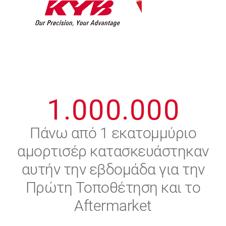
7
7
7
7
7
7
8
8
8
8
8
8
0
9
9
9
9
9
9
1
.
0
0
0
.
0
0
0
2
Πάνω από 1 εκατομμύριο
αμορτισέρ κατασκευάστηκαν
3
αυτήν την εβδομάδα για την
4
Πρώτη Τοποθέτηση και το
Aftermarket
5