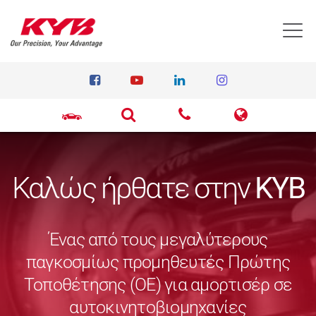
T
Καλώς ήρθατε στην
KYB
Ένας από τους μεγαλύτερους
παγκοσμίως προμηθευτές Πρώτης
Τοποθέτησης (ΟΕ) για αμορτισέρ σε
αυτοκινητοβιομηχανίες