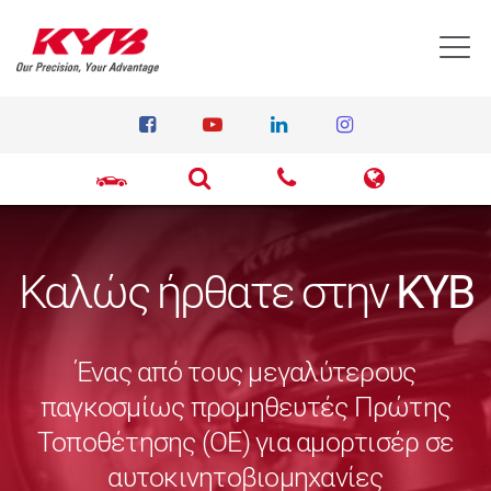
T
Καλώς ήρθατε στην
KYB
Ένας από τους μεγαλύτερους
παγκοσμίως προμηθευτές Πρώτης
Τοποθέτησης (ΟΕ) για αμορτισέρ σε
αυτοκινητοβιομηχανίες