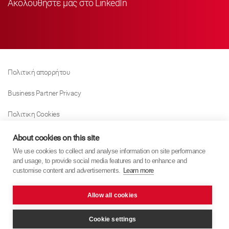
Ακολουθήστε μας στο LinkedIn
Πολιτική απορρήτου
Business Partner Privacy
Πολιτικη Cookies
Modern Slavery Act Policy
About cookies on this site
We use cookies to collect and analyse information on site performance
Tax Strategy
and usage, to provide social media features and to enhance and
customise content and advertisements.
Learn more
Imprint
Allow all cookies
KYB Europe © 2026
website by
PixelTree Media
Cookie settings