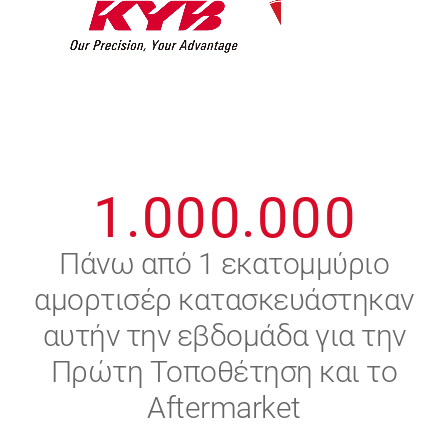
7
7
7
7
7
7
8
8
8
8
8
8
0
9
9
9
9
9
9
1
.
0
0
0
.
0
0
0
2
Πάνω από 1 εκατομμύριο
αμορτισέρ κατασκευάστηκαν
3
αυτήν την εβδομάδα για την
4
Πρώτη Τοποθέτηση και το
Aftermarket
5