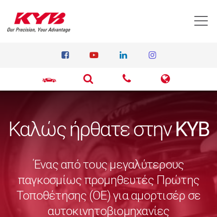
T
Καλώς ήρθατε στην
KYB
Ένας από τους μεγαλύτερους
παγκοσμίως προμηθευτές Πρώτης
Τοποθέτησης (ΟΕ) για αμορτισέρ σε
αυτοκινητοβιομηχανίες