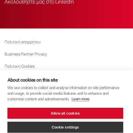
Ακολουθήστε μας στο LinkedIn
Πολιτική απορρήτου
Business Partner Privacy
Πολιτικη Cookies
Modern Slavery Act Policy
About cookies on this site
We use cookies to collect and analyse information on site performance
Tax Strategy
and usage, to provide social media features and to enhance and
customise content and advertisements.
Learn more
Imprint
Allow all cookies
KYB Europe © 2026
website by
PixelTree Media
Cookie settings