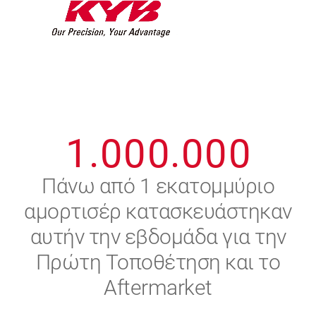
7
7
7
7
7
7
8
8
8
8
8
8
0
9
9
9
9
9
9
1
.
0
0
0
.
0
0
0
2
Πάνω από 1 εκατομμύριο
αμορτισέρ κατασκευάστηκαν
3
αυτήν την εβδομάδα για την
4
Πρώτη Τοποθέτηση και το
Aftermarket
5