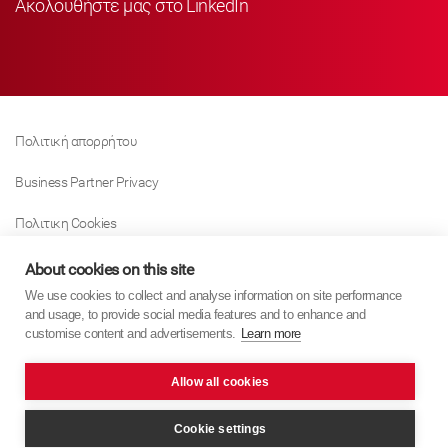
Ακολουθήστε μας στο LinkedIn
Πολιτική απορρήτου
Business Partner Privacy
Πολιτικη Cookies
Modern Slavery Act Policy
About cookies on this site
We use cookies to collect and analyse information on site performance
Tax Strategy
and usage, to provide social media features and to enhance and
customise content and advertisements.
Learn more
Imprint
Allow all cookies
KYB Europe © 2026
website by
PixelTree Media
Cookie settings