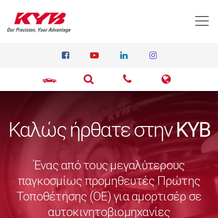
T
Καλώς ήρθατε στην
KYB
Ένας από τους μεγαλύτερους
παγκοσμίως προμηθευτές Πρώτης
Τοποθέτησης (ΟΕ) για αμορτισέρ σε
αυτοκινητοβιομηχανίες