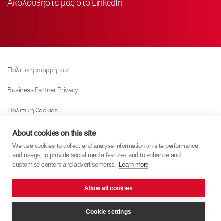
Ακολουθήστε μας στο LinkedIn
Πολιτική απορρήτου
Business Partner Privacy
Πολιτικη Cookies
Modern Slavery Act Policy
About cookies on this site
We use cookies to collect and analyse information on site performance
Tax Strategy
and usage, to provide social media features and to enhance and
customise content and advertisements.
Learn more
Imprint
Allow all cookies
KYB Europe © 2026
website by
PixelTree Media
Cookie settings