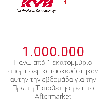
7
7
7
7
7
7
8
8
8
8
8
8
0
9
9
9
9
9
9
1
.
0
0
0
.
0
0
0
2
Πάνω από 1 εκατομμύριο
αμορτισέρ κατασκευάστηκαν
3
αυτήν την εβδομάδα για την
4
Πρώτη Τοποθέτηση και το
Aftermarket
5