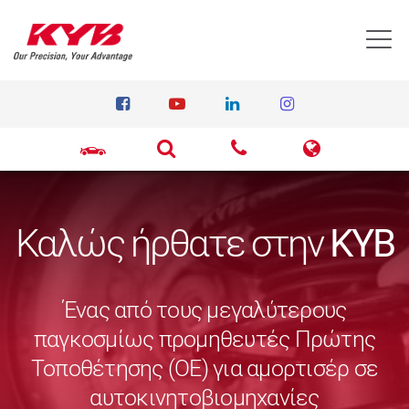
T
Καλώς ήρθατε στην
KYB
Ένας από τους μεγαλύτερους
παγκοσμίως προμηθευτές Πρώτης
Τοποθέτησης (ΟΕ) για αμορτισέρ σε
αυτοκινητοβιομηχανίες