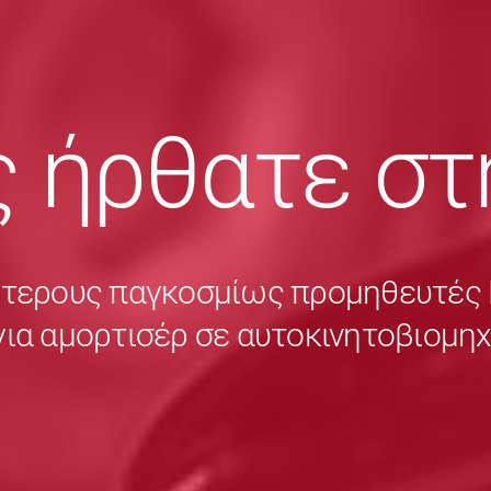
 ήρθατε στ
ύτερους παγκοσμίως προμηθευτέ
για αμορτισέρ σε αυτοκινητοβιομη