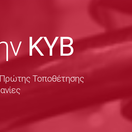
ην
KYB
ς Πρώτης Τοποθέτησης
χανίες