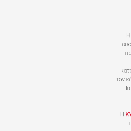
H
συσ
πρ
κατ
τον κ
Ι
H
K