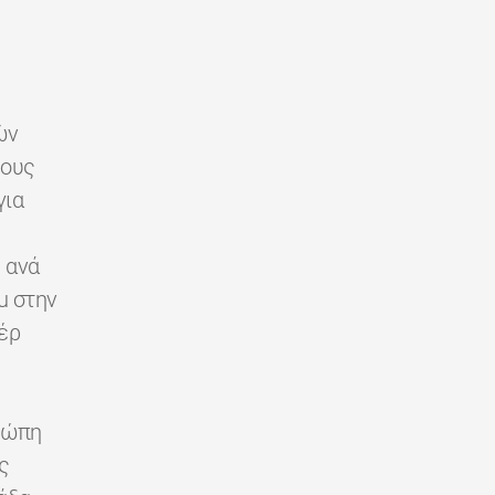
ών
ρους
για
 ανά
u στην
έρ
ρώπη
ς