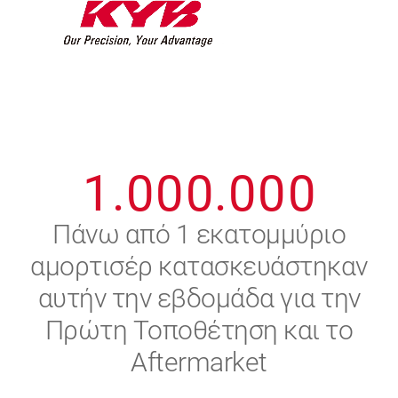
7
7
7
7
7
7
8
8
8
8
8
8
0
9
9
9
9
9
9
1
.
0
0
0
.
0
0
0
2
Πάνω από 1 εκατομμύριο
αμορτισέρ κατασκευάστηκαν
3
αυτήν την εβδομάδα για την
4
Πρώτη Τοποθέτηση και το
Aftermarket
5