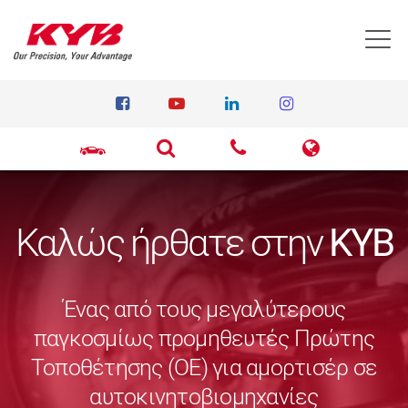
T
Καλώς ήρθατε στην
KYB
Ένας από τους μεγαλύτερους
παγκοσμίως προμηθευτές Πρώτης
Τοποθέτησης (ΟΕ) για αμορτισέρ σε
αυτοκινητοβιομηχανίες