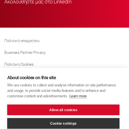
Ακολουθήστε μας στο LinkedIn
Πολιτική απορρήτου
Business Partner Privacy
Πολιτικη Cookies
Modern Slavery Act Policy
About cookies on this site
We use cookies to collect and analyse information on site performance
Tax Strategy
and usage, to provide social media features and to enhance and
customise content and advertisements.
Learn more
Imprint
Allow all cookies
KYB Europe © 2026
website by
PixelTree Media
Cookie settings