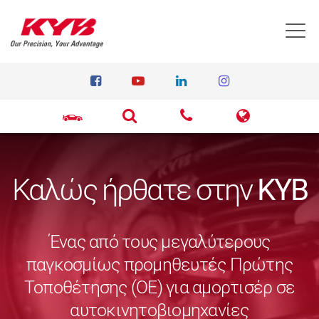
T
Καλώς ήρθατε στην
KYB
Ένας από τους μεγαλύτερους
παγκοσμίως προμηθευτές Πρώτης
Τοποθέτησης (ΟΕ) για αμορτισέρ σε
αυτοκινητοβιομηχανίες