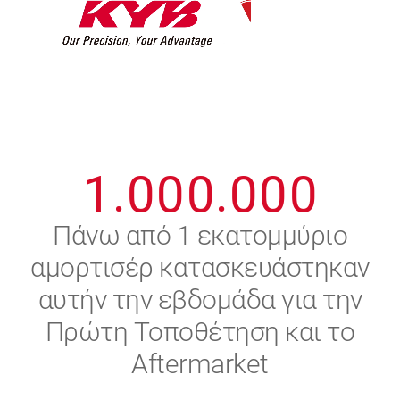
7
7
7
7
7
7
8
8
8
8
8
8
0
9
9
9
9
9
9
1
.
0
0
0
.
0
0
0
2
Πάνω από 1 εκατομμύριο
αμορτισέρ κατασκευάστηκαν
3
αυτήν την εβδομάδα για την
4
Πρώτη Τοποθέτηση και το
Aftermarket
5