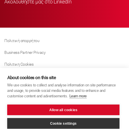
Ακολουθήστε μας στο LinkedIn
Πολιτική απορρήτου
Business Partner Privacy
Πολιτικη Cookies
Modern Slavery Act Policy
About cookies on this site
We use cookies to collect and analyse information on site performance
Tax Strategy
and usage, to provide social media features and to enhance and
customise content and advertisements.
Learn more
Imprint
Allow all cookies
KYB Europe © 2026
website by
PixelTree Media
Cookie settings