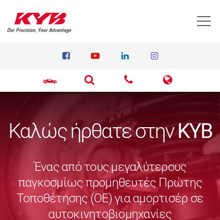
T
Καλώς ήρθατε στην
KYB
Ένας από τους μεγαλύτερους
παγκοσμίως προμηθευτές Πρώτης
Τοποθέτησης (ΟΕ) για αμορτισέρ σε
αυτοκινητοβιομηχανίες