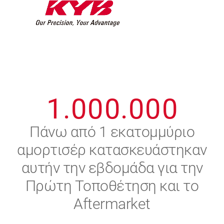
7
7
7
7
7
7
8
8
8
8
8
8
0
9
9
9
9
9
9
1
.
0
0
0
.
0
0
0
2
Πάνω από 1 εκατομμύριο
αμορτισέρ κατασκευάστηκαν
3
αυτήν την εβδομάδα για την
4
Πρώτη Τοποθέτηση και το
Aftermarket
5