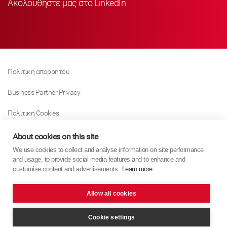
Ακολουθήστε μας στο LinkedIn
Πολιτική απορρήτου
Business Partner Privacy
Πολιτικη Cookies
Modern Slavery Act Policy
About cookies on this site
We use cookies to collect and analyse information on site performance
Tax Strategy
and usage, to provide social media features and to enhance and
customise content and advertisements.
Learn more
Imprint
Allow all cookies
KYB Europe © 2026
website by
PixelTree Media
Cookie settings