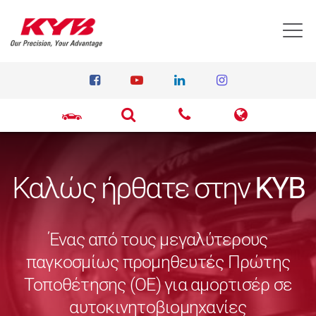
T
Καλώς ήρθατε στην
KYB
Ένας από τους μεγαλύτερους
παγκοσμίως προμηθευτές Πρώτης
Τοποθέτησης (ΟΕ) για αμορτισέρ σε
αυτοκινητοβιομηχανίες