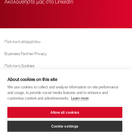
Ακολουθήστε μας στο LinkedIn
Πολιτική απορρήτου
Business Partner Privacy
Πολιτικη Cookies
Modern Slavery Act Policy
About cookies on this site
We use cookies to collect and analyse information on site performance
Tax Strategy
and usage, to provide social media features and to enhance and
customise content and advertisements.
Learn more
Imprint
Allow all cookies
KYB Europe © 2026
website by
PixelTree Media
Cookie settings