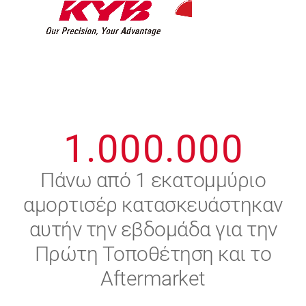
7
7
7
7
7
7
8
8
8
8
8
8
0
9
9
9
9
9
9
1
.
0
0
0
.
0
0
0
2
Πάνω από 1 εκατομμύριο
αμορτισέρ κατασκευάστηκαν
3
αυτήν την εβδομάδα για την
4
Πρώτη Τοποθέτηση και το
Aftermarket
5