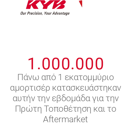
7
7
7
7
7
7
8
8
8
8
8
8
0
9
9
9
9
9
9
1
.
0
0
0
.
0
0
0
2
Πάνω από 1 εκατομμύριο
αμορτισέρ κατασκευάστηκαν
3
αυτήν την εβδομάδα για την
4
Πρώτη Τοποθέτηση και το
Aftermarket
5