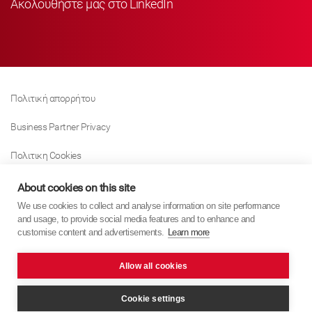
Ακολουθήστε μας στο LinkedIn
Πολιτική απορρήτου
Business Partner Privacy
Πολιτικη Cookies
Modern Slavery Act Policy
About cookies on this site
We use cookies to collect and analyse information on site performance
Tax Strategy
and usage, to provide social media features and to enhance and
customise content and advertisements.
Learn more
Imprint
Allow all cookies
KYB Europe © 2026
website by
PixelTree Media
Cookie settings