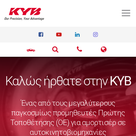
T
Καλώς ήρθατε στην
KYB
Ένας από τους μεγαλύτερους
παγκοσμίως προμηθευτές Πρώτης
Τοποθέτησης (ΟΕ) για αμορτισέρ σε
αυτοκινητοβιομηχανίες