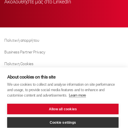
Ακολουθήστε μας στο LinkedIn
Πολιτική απορρήτου
Business Partner Privacy
Πολιτικη Cookies
Modern Slavery Act Policy
About cookies on this site
We use cookies to collect and analyse information on site performance
Tax Strategy
and usage, to provide social media features and to enhance and
customise content and advertisements.
Learn more
Imprint
Allow all cookies
KYB Europe © 2026
website by
PixelTree Media
Cookie settings