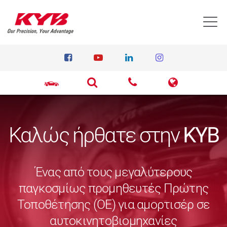
T
Καλώς ήρθατε στην
KYB
Ένας από τους μεγαλύτερους
παγκοσμίως προμηθευτές Πρώτης
Τοποθέτησης (ΟΕ) για αμορτισέρ σε
αυτοκινητοβιομηχανίες