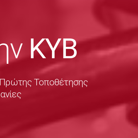
ην
KYB
ς Πρώτης Τοποθέτησης
χανίες