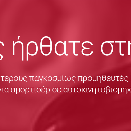
 ήρθατε στ
ύτερους παγκοσμίως προμηθευτέ
για αμορτισέρ σε αυτοκινητοβιομη