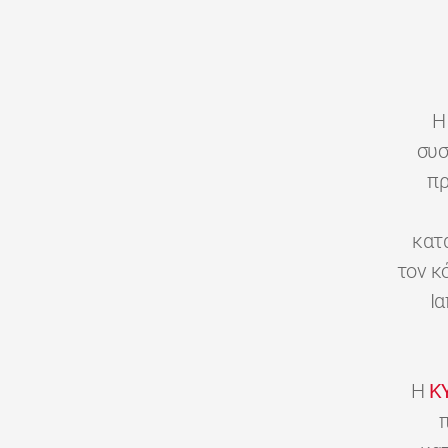
H
συσ
πρ
κατ
τον κ
Ι
H
K