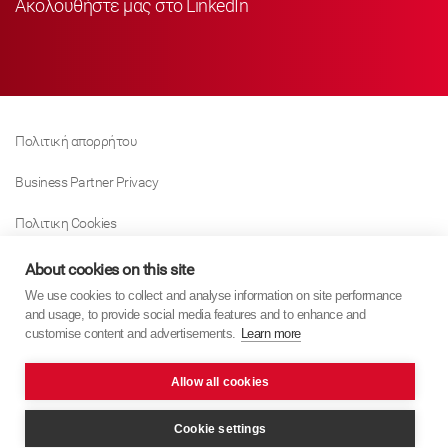
Ακολουθήστε μας στο LinkedIn
Πολιτική απορρήτου
Business Partner Privacy
Πολιτικη Cookies
Modern Slavery Act Policy
About cookies on this site
We use cookies to collect and analyse information on site performance
Tax Strategy
and usage, to provide social media features and to enhance and
customise content and advertisements.
Learn more
Imprint
Allow all cookies
KYB Europe © 2026
website by
PixelTree Media
Cookie settings