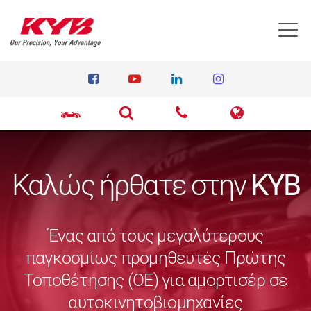
T
Καλώς ήρθατε στην
KYB
Ένας από τους μεγαλύτερους
παγκοσμίως προμηθευτές Πρώτης
Τοποθέτησης (ΟΕ) για αμορτισέρ σε
αυτοκινητοβιομηχανίες