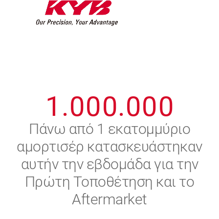
7
7
7
7
7
7
8
8
8
8
8
8
0
9
9
9
9
9
9
1
.
0
0
0
.
0
0
0
2
Πάνω από 1 εκατομμύριο
αμορτισέρ κατασκευάστηκαν
3
αυτήν την εβδομάδα για την
4
Πρώτη Τοποθέτηση και το
Aftermarket
5