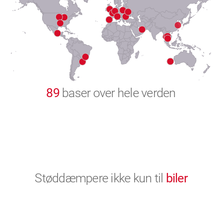
8
9
0
89
baser over hele verden
Støddæmpere ikke kun til
biler