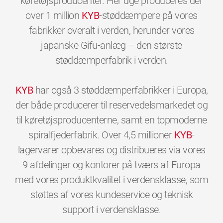
køretøjsproducenter. Her uge produceres der
over 1 million
KYB
-støddæmpere på vores
fabrikker overalt i verden, herunder vores
japanske Gifu-anlæg – den største
støddæmperfabrik i verden.
KYB
har også 3 støddæmperfabrikker i Europa,
der både producerer til reservedelsmarkedet og
til køretøjsproducenterne, samt en topmoderne
spiralfjederfabrik. Over 4,5 millioner
KYB
-
lagervarer opbevares og distribueres via vores
9 afdelinger og kontorer på tværs af Europa
med vores produktkvalitet i verdensklasse, som
støttes af vores kundeservice og teknisk
0
0
0
0
0
0
support i verdensklasse.