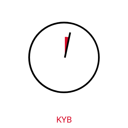
8
9
9
0
0
KYB