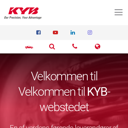
T
Velkommen til
Velkommen til
KYB
-
webstedet
En af verdens førende leverandører af