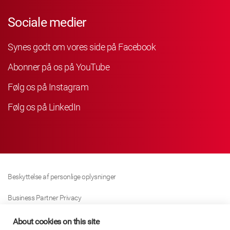
Sociale medier
Synes godt om vores side på Facebook
Abonner på os på YouTube
Følg os på Instagram
Følg os på LinkedIn
Beskyttelse af personlige oplysninger
Business Partner Privacy
Cookie Politik
About cookies on this site