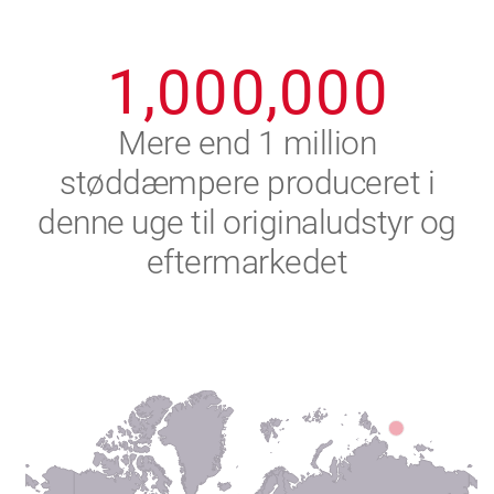
0
9
9
9
9
9
9
1
,
0
0
0
,
0
0
0
2
Mere end 1 million
støddæmpere produceret i
3
denne uge til originaludstyr og
4
eftermarkedet
5
6
7