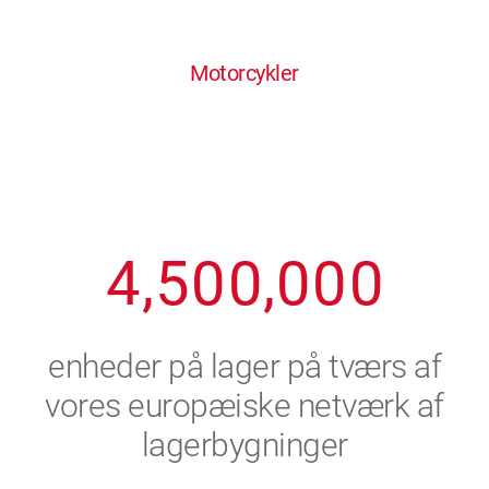
0
1
6
6
6
6
6
Motorcykler
1
2
7
7
7
7
7
2
3
8
8
8
8
8
3
4
9
9
9
9
9
4
,
5
0
0
,
0
0
0
5
6
enheder på lager på tværs af
6
7
vores europæiske netværk af
lagerbygninger
7
8