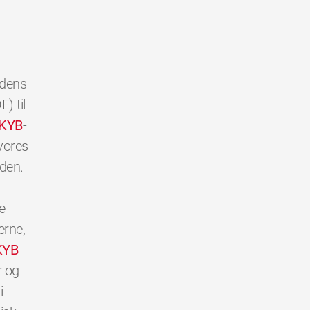
rdens
) til
KYB
-
vores
den.
e
erne,
KYB
-
r og
i