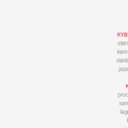
KYB
stør
køre
stød
jap
prod
sam
lag