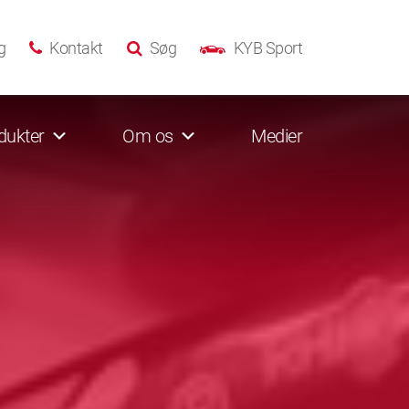
g
Kontakt
Søg
KYB Sport
dukter
Om os
Medier