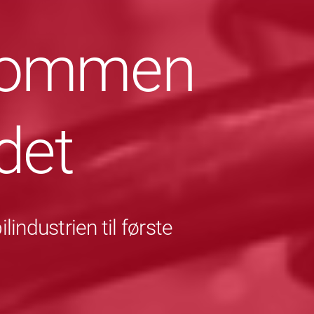
lkommen
det
industrien til første