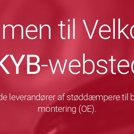
men til Ve
KYB
-webste
e leverandører af støddæmpere til bil
montering (OE).