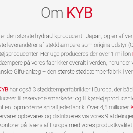
Om
KYB
er den største hydraulikproducent i Japan, og en af ve
ste leverandører af støddæmpere som originaludstyr (OE
tøjsproducenter. Her uge produceres der over 1 million
dæmpere på vores fabrikker overalt i verden, herunder 
anske Gifu-anlæg – den største støddæmperfabrik i ver
KYB
har også 3 støddæmperfabrikker i Europa, der båd
ucerer til reservedelsmarkedet og til køretøjsproducent
t en topmoderne spiralfjederfabrik. Over 4,5 millioner
ervarer opbevares og distribueres via vores 9 afdelinge
kontorer på tværs af Europa med vores produktkvalitet 