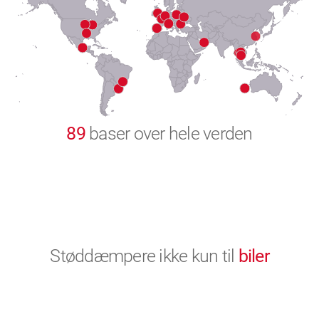
8
9
0
89
baser over hele verden
Støddæmpere ikke kun til
biler