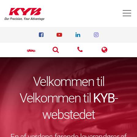
T
Velkommen til
Velkommen til
KYB
-
webstedet
En af verdens førende leverandører af