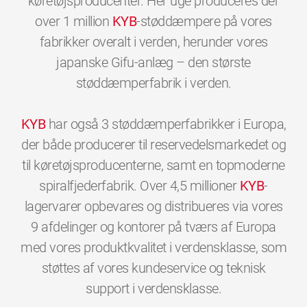
køretøjsproducenter. Her uge produceres der
over 1 million
KYB
-støddæmpere på vores
fabrikker overalt i verden, herunder vores
japanske Gifu-anlæg – den største
støddæmperfabrik i verden.
KYB
har også 3 støddæmperfabrikker i Europa,
der både producerer til reservedelsmarkedet og
til køretøjsproducenterne, samt en topmoderne
spiralfjederfabrik. Over 4,5 millioner
KYB
-
lagervarer opbevares og distribueres via vores
9 afdelinger og kontorer på tværs af Europa
med vores produktkvalitet i verdensklasse, som
støttes af vores kundeservice og teknisk
0
0
0
0
0
0
support i verdensklasse.