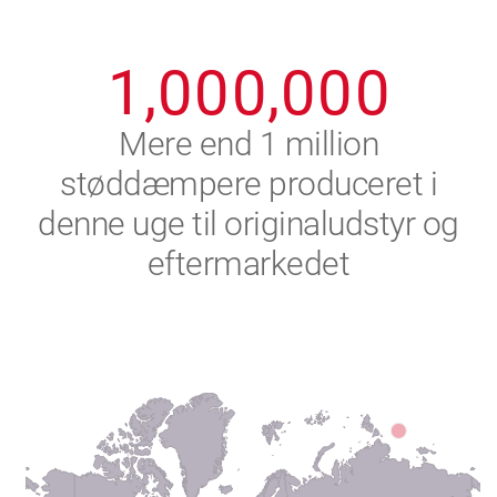
0
9
9
9
9
9
9
1
,
0
0
0
,
0
0
0
2
Mere end 1 million
støddæmpere produceret i
3
denne uge til originaludstyr og
4
eftermarkedet
5
6
7