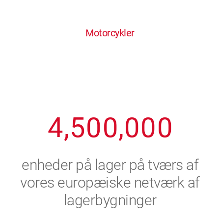
0
1
6
6
6
6
6
Motorcykler
1
2
7
7
7
7
7
2
3
8
8
8
8
8
3
4
9
9
9
9
9
4
,
5
0
0
,
0
0
0
5
6
enheder på lager på tværs af
6
7
vores europæiske netværk af
lagerbygninger
7
8