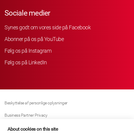
Sociale medier
Synes godt om vores side på Facebook
Abonner på os på YouTube
Følg os på Instagram
Følg os på LinkedIn
Beskyttelse af personlige oplysninger
Business Partner Privacy
Cookie Politik
About cookies on this site