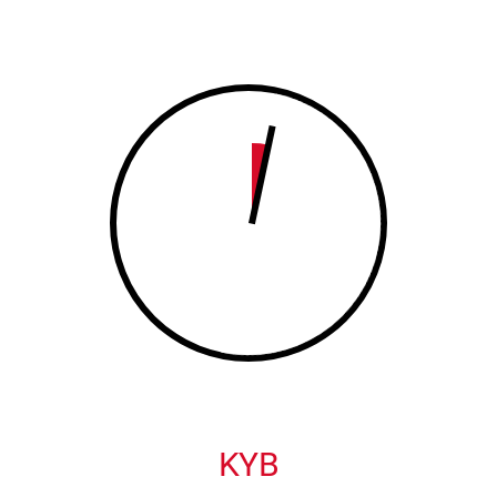
8
9
9
0
0
KYB