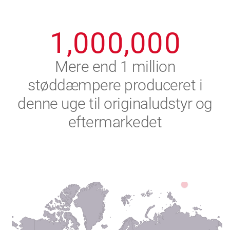
0
9
9
9
9
9
9
1
,
0
0
0
,
0
0
0
2
Mere end 1 million
støddæmpere produceret i
3
denne uge til originaludstyr og
4
eftermarkedet
5
6
7