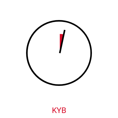
8
9
9
0
0
KYB