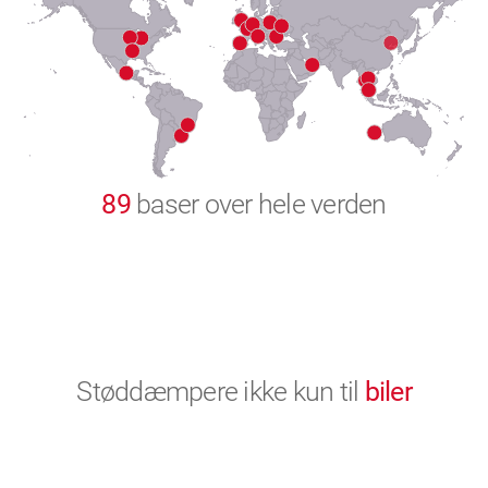
8
9
0
89
baser over hele verden
Støddæmpere ikke kun til
biler