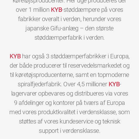
køretøjsproducenter. Her uge produceres der
over 1 million
KYB
-støddæmpere på vores
fabrikker overalt i verden, herunder vores
japanske Gifu-anlæg – den største
støddæmperfabrik i verden.
KYB
har også 3 støddæmperfabrikker i Europa,
der både producerer til reservedelsmarkedet og
til køretøjsproducenterne, samt en topmoderne
spiralfjederfabrik. Over 4,5 millioner
KYB
-
lagervarer opbevares og distribueres via vores
9 afdelinger og kontorer på tværs af Europa
med vores produktkvalitet i verdensklasse, som
støttes af vores kundeservice og teknisk
0
0
0
0
0
0
support i verdensklasse.