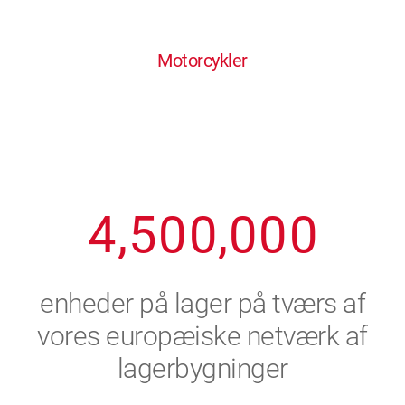
0
1
6
6
6
6
6
Motorcykler
1
2
7
7
7
7
7
2
3
8
8
8
8
8
3
4
9
9
9
9
9
4
,
5
0
0
,
0
0
0
5
6
enheder på lager på tværs af
6
7
vores europæiske netværk af
lagerbygninger
7
8