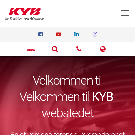
T
Velkommen til
Velkommen til
KYB
-
webstedet
En af verdens førende leverandører af