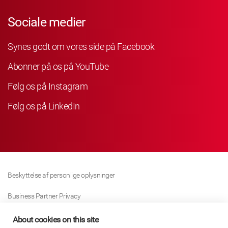
Sociale medier
Synes godt om vores side på Facebook
Abonner på os på YouTube
Følg os på Instagram
Følg os på LinkedIn
Beskyttelse af personlige oplysninger
Business Partner Privacy
Cookie Politik
About cookies on this site