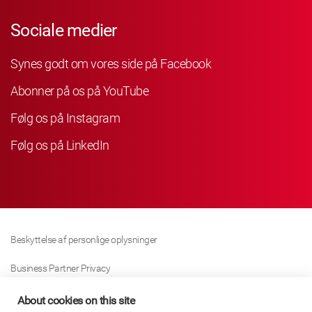
Sociale medier
Synes godt om vores side på Facebook
Abonner på os på YouTube
Følg os på Instagram
Følg os på LinkedIn
Beskyttelse af personlige oplysninger
Business Partner Privacy
Cookie Politik
About cookies on this site