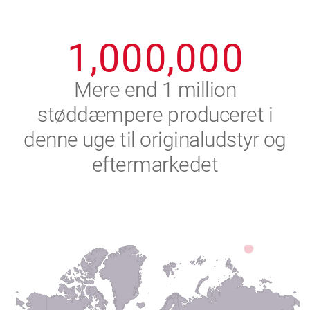
0
9
9
9
9
9
9
1
,
0
0
0
,
0
0
0
2
Mere end 1 million
støddæmpere produceret i
3
denne uge til originaludstyr og
4
eftermarkedet
5
6
7