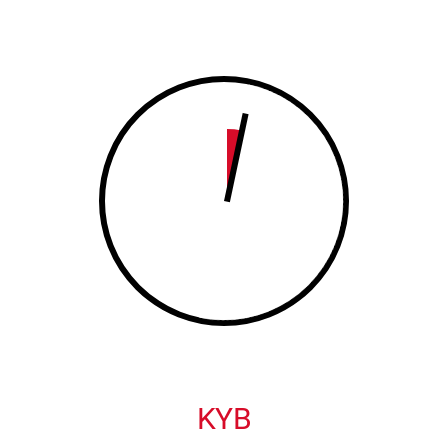
8
9
9
0
0
KYB