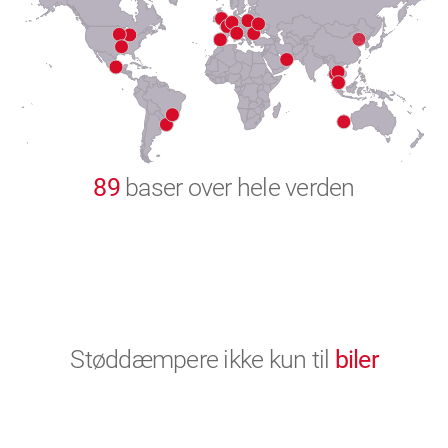
8
9
0
89
baser over hele verden
Støddæmpere ikke kun til
biler