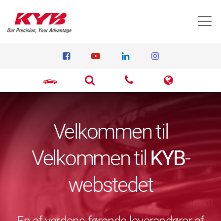
T
Velkommen til
Velkommen til
KYB
-
webstedet
En af verdens førende leverandører af