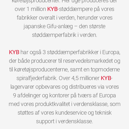
køretøjsproducenter. Her uge produceres der
over 1 million
KYB
-støddæmpere på vores
fabrikker overalt i verden, herunder vores
japanske Gifu-anlæg – den største
støddæmperfabrik i verden.
KYB
har også 3 støddæmperfabrikker i Europa,
der både producerer til reservedelsmarkedet og
til køretøjsproducenterne, samt en topmoderne
spiralfjederfabrik. Over 4,5 millioner
KYB
-
lagervarer opbevares og distribueres via vores
9 afdelinger og kontorer på tværs af Europa
med vores produktkvalitet i verdensklasse, som
støttes af vores kundeservice og teknisk
0
0
0
0
0
0
support i verdensklasse.