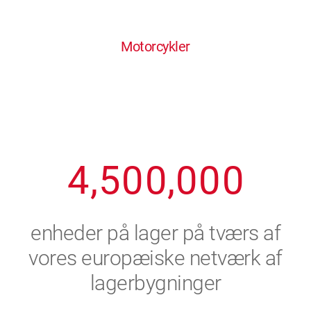
0
1
6
6
6
6
6
Motorcykler
1
2
7
7
7
7
7
2
3
8
8
8
8
8
3
4
9
9
9
9
9
4
,
5
0
0
,
0
0
0
5
6
enheder på lager på tværs af
6
7
vores europæiske netværk af
lagerbygninger
7
8