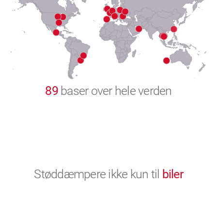
8
9
0
89
baser over hele verden
Støddæmpere ikke kun til
biler