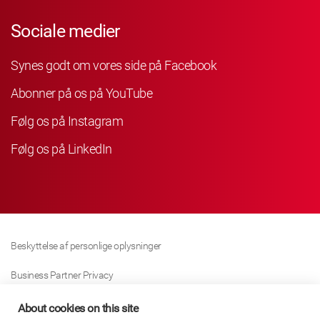
Sociale medier
Synes godt om vores side på Facebook
Abonner på os på YouTube
Følg os på Instagram
Følg os på LinkedIn
Beskyttelse af personlige oplysninger
Business Partner Privacy
Cookie Politik
About cookies on this site