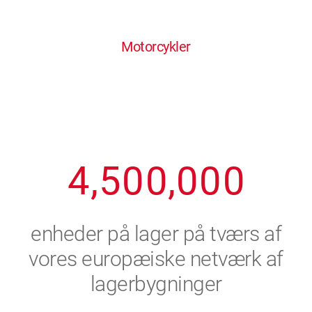
0
1
6
6
6
6
6
Motorcykler
1
2
7
7
7
7
7
2
3
8
8
8
8
8
3
4
9
9
9
9
9
4
,
5
0
0
,
0
0
0
5
6
enheder på lager på tværs af
6
7
vores europæiske netværk af
lagerbygninger
7
8