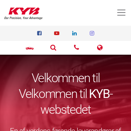
T
Velkommen til
Velkommen til
KYB
-
webstedet
En af verdens førende leverandører af