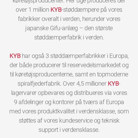
køretøjsproducenter. Her uge produceres der
over 1 million
KYB
-støddæmpere på vores
fabrikker overalt i verden, herunder vores
japanske Gifu-anlæg – den største
støddæmperfabrik i verden.
KYB
har også 3 støddæmperfabrikker i Europa,
der både producerer til reservedelsmarkedet og
til køretøjsproducenterne, samt en topmoderne
spiralfjederfabrik. Over 4,5 millioner
KYB
-
lagervarer opbevares og distribueres via vores
9 afdelinger og kontorer på tværs af Europa
med vores produktkvalitet i verdensklasse, som
støttes af vores kundeservice og teknisk
0
0
0
0
0
0
support i verdensklasse.