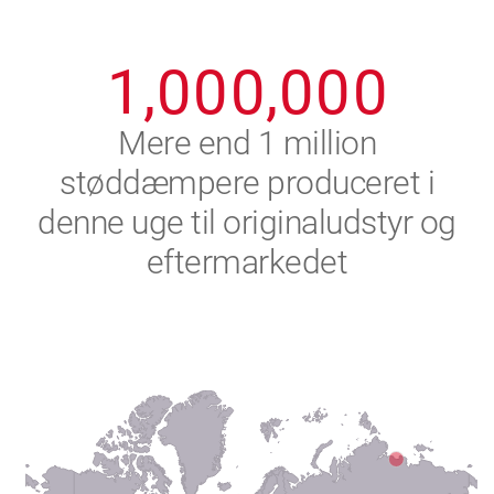
0
9
9
9
9
9
9
1
,
0
0
0
,
0
0
0
2
Mere end 1 million
støddæmpere produceret i
3
denne uge til originaludstyr og
4
eftermarkedet
5
6
7