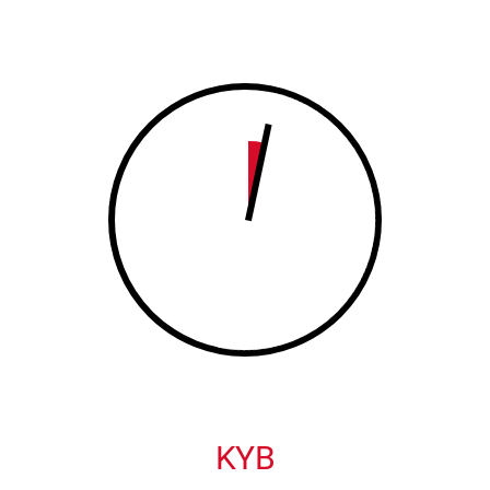
8
9
9
0
0
KYB