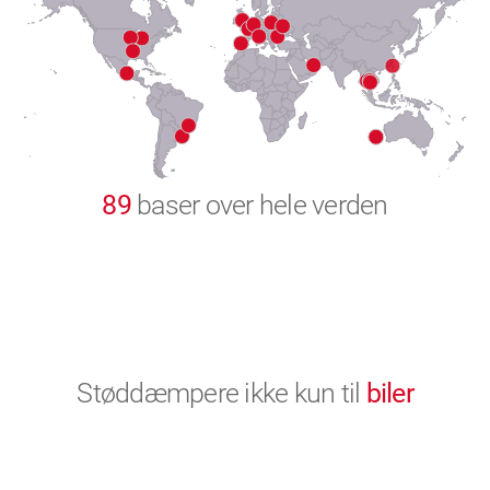
8
9
0
89
baser over hele verden
Støddæmpere ikke kun til
biler