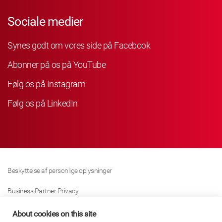
Sociale medier
Synes godt om vores side på Facebook
Abonner på os på YouTube
Følg os på Instagram
Følg os på LinkedIn
Beskyttelse af personlige oplysninger
Business Partner Privacy
Cookie Politik
About cookies on this site