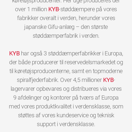
køretøjsproducenter. Her uge produceres der
over 1 million
KYB
-støddæmpere på vores
fabrikker overalt i verden, herunder vores
japanske Gifu-anlæg – den største
støddæmperfabrik i verden.
KYB
har også 3 støddæmperfabrikker i Europa,
der både producerer til reservedelsmarkedet og
til køretøjsproducenterne, samt en topmoderne
spiralfjederfabrik. Over 4,5 millioner
KYB
-
lagervarer opbevares og distribueres via vores
9 afdelinger og kontorer på tværs af Europa
med vores produktkvalitet i verdensklasse, som
støttes af vores kundeservice og teknisk
0
0
0
0
0
0
support i verdensklasse.