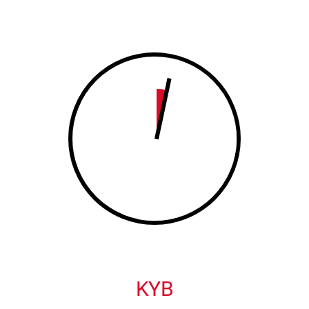
8
9
9
0
0
KYB