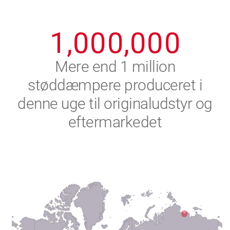
0
9
9
9
9
9
9
1
,
0
0
0
,
0
0
0
2
Mere end 1 million
støddæmpere produceret i
3
denne uge til originaludstyr og
4
eftermarkedet
5
6
7