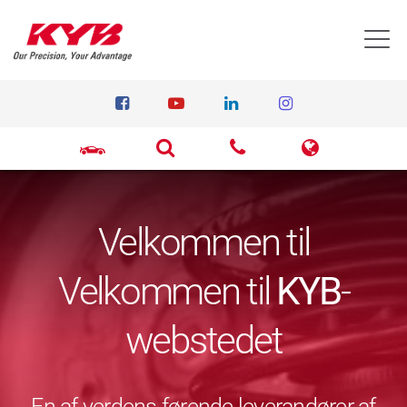
T
Velkommen til
Velkommen til
KYB
-
webstedet
En af verdens førende leverandører af