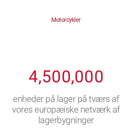
0
1
6
6
6
6
6
Motorcykler
1
2
7
7
7
7
7
2
3
8
8
8
8
8
3
4
9
9
9
9
9
4
,
5
0
0
,
0
0
0
5
6
enheder på lager på tværs af
6
7
vores europæiske netværk af
lagerbygninger
7
8