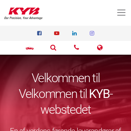
T
Velkommen til
Velkommen til
KYB
-
webstedet
En af verdens førende leverandører af