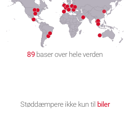
8
9
0
89
baser over hele verden
Støddæmpere ikke kun til
biler