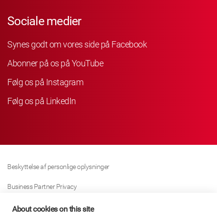
Sociale medier
Synes godt om vores side på Facebook
Abonner på os på YouTube
Følg os på Instagram
Følg os på LinkedIn
Beskyttelse af personlige oplysninger
Business Partner Privacy
Cookie Politik
About cookies on this site