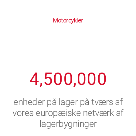
0
1
6
6
6
6
6
Motorcykler
1
2
7
7
7
7
7
2
3
8
8
8
8
8
3
4
9
9
9
9
9
4
,
5
0
0
,
0
0
0
5
6
enheder på lager på tværs af
6
7
vores europæiske netværk af
lagerbygninger
7
8