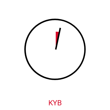
8
9
9
0
0
KYB