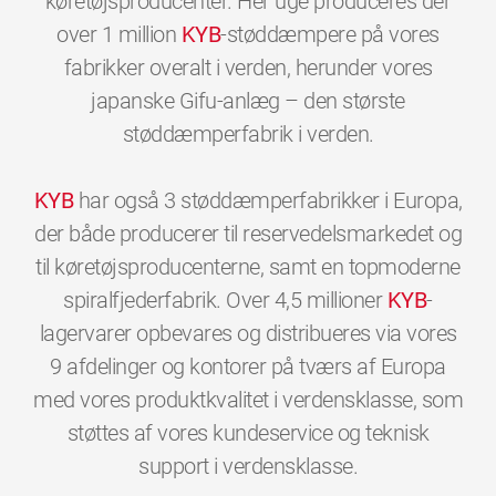
køretøjsproducenter. Her uge produceres der
over 1 million
KYB
-støddæmpere på vores
fabrikker overalt i verden, herunder vores
japanske Gifu-anlæg – den største
støddæmperfabrik i verden.
KYB
har også 3 støddæmperfabrikker i Europa,
der både producerer til reservedelsmarkedet og
til køretøjsproducenterne, samt en topmoderne
spiralfjederfabrik. Over 4,5 millioner
KYB
-
lagervarer opbevares og distribueres via vores
9 afdelinger og kontorer på tværs af Europa
med vores produktkvalitet i verdensklasse, som
støttes af vores kundeservice og teknisk
0
0
0
0
0
0
support i verdensklasse.