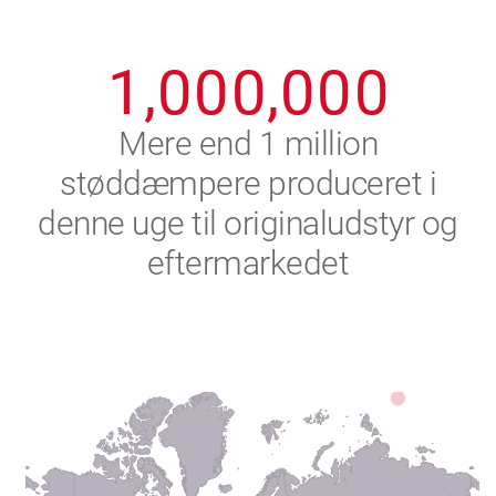
0
9
9
9
9
9
9
1
,
0
0
0
,
0
0
0
2
Mere end 1 million
støddæmpere produceret i
3
denne uge til originaludstyr og
4
eftermarkedet
5
6
7