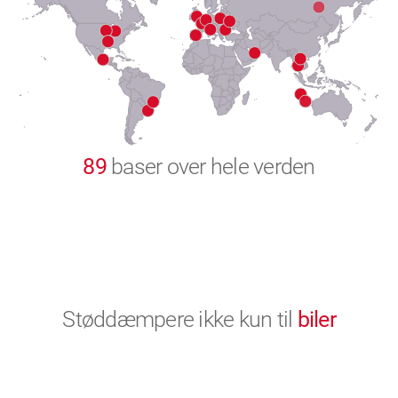
8
9
0
89
baser over hele verden
Støddæmpere ikke kun til
biler