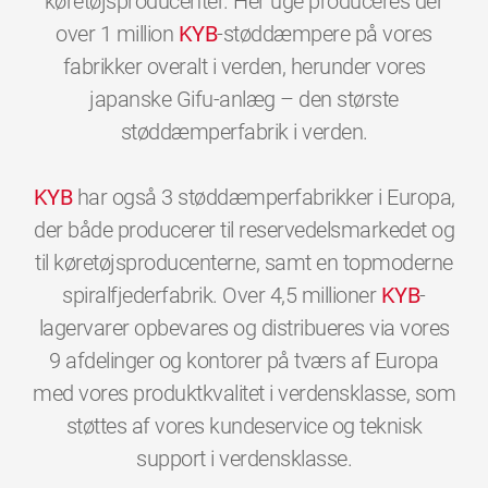
køretøjsproducenter. Her uge produceres der
over 1 million
KYB
-støddæmpere på vores
fabrikker overalt i verden, herunder vores
japanske Gifu-anlæg – den største
støddæmperfabrik i verden.
KYB
har også 3 støddæmperfabrikker i Europa,
der både producerer til reservedelsmarkedet og
til køretøjsproducenterne, samt en topmoderne
spiralfjederfabrik. Over 4,5 millioner
KYB
-
lagervarer opbevares og distribueres via vores
9 afdelinger og kontorer på tværs af Europa
med vores produktkvalitet i verdensklasse, som
støttes af vores kundeservice og teknisk
0
0
0
0
0
0
support i verdensklasse.