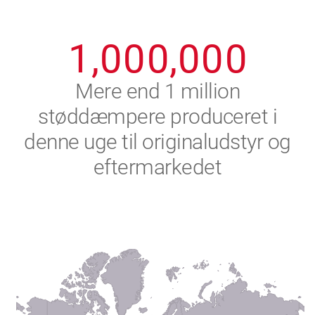
0
9
9
9
9
9
9
1
,
0
0
0
,
0
0
0
2
Mere end 1 million
støddæmpere produceret i
3
denne uge til originaludstyr og
4
eftermarkedet
5
6
7