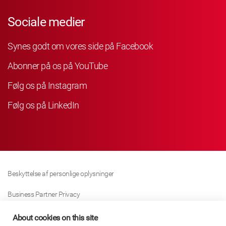
Sociale medier
Synes godt om vores side på Facebook
Abonner på os på YouTube
Følg os på Instagram
Følg os på LinkedIn
Beskyttelse af personlige oplysninger
Business Partner Privacy
Cookie Politik
About cookies on this site