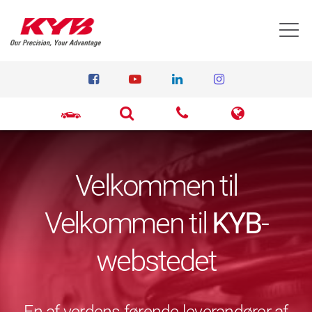
T
Velkommen til
Velkommen til
KYB
-
webstedet
En af verdens førende leverandører af