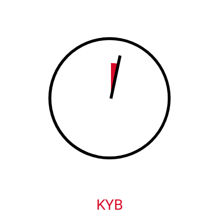
8
9
9
0
0
KYB