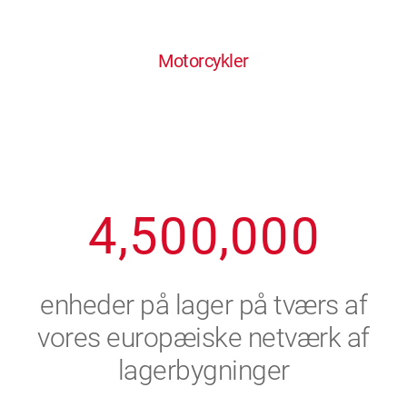
0
1
6
6
6
6
6
Motorcykler
1
2
7
7
7
7
7
2
3
8
8
8
8
8
3
4
9
9
9
9
9
4
,
5
0
0
,
0
0
0
5
6
enheder på lager på tværs af
6
7
vores europæiske netværk af
lagerbygninger
7
8