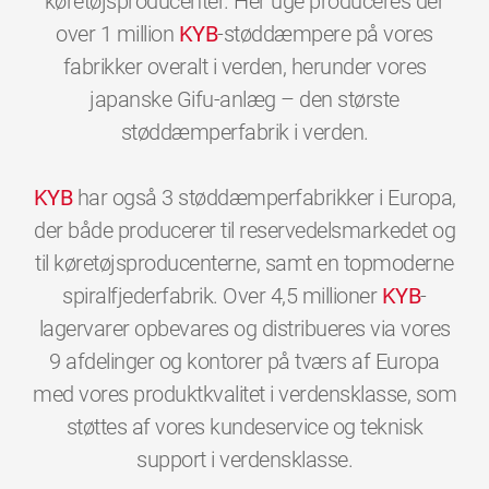
køretøjsproducenter. Her uge produceres der
over 1 million
KYB
-støddæmpere på vores
fabrikker overalt i verden, herunder vores
japanske Gifu-anlæg – den største
støddæmperfabrik i verden.
KYB
har også 3 støddæmperfabrikker i Europa,
der både producerer til reservedelsmarkedet og
til køretøjsproducenterne, samt en topmoderne
spiralfjederfabrik. Over 4,5 millioner
KYB
-
lagervarer opbevares og distribueres via vores
9 afdelinger og kontorer på tværs af Europa
med vores produktkvalitet i verdensklasse, som
støttes af vores kundeservice og teknisk
0
0
0
0
0
0
support i verdensklasse.