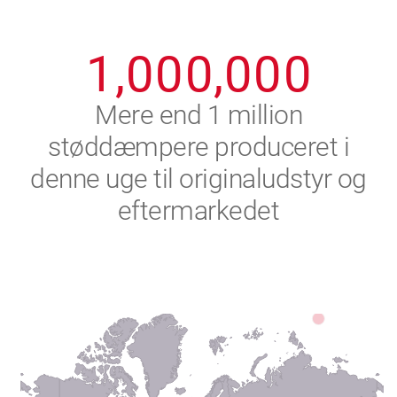
0
9
9
9
9
9
9
1
,
0
0
0
,
0
0
0
2
Mere end 1 million
støddæmpere produceret i
3
denne uge til originaludstyr og
4
eftermarkedet
5
6
7