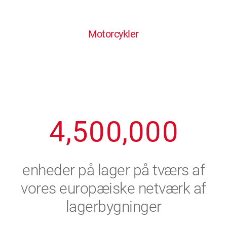
0
1
6
6
6
6
6
Motorcykler
1
2
7
7
7
7
7
2
3
8
8
8
8
8
3
4
9
9
9
9
9
4
,
5
0
0
,
0
0
0
5
6
enheder på lager på tværs af
6
7
vores europæiske netværk af
lagerbygninger
7
8