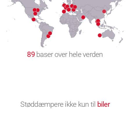
8
9
0
89
baser over hele verden
Støddæmpere ikke kun til
biler