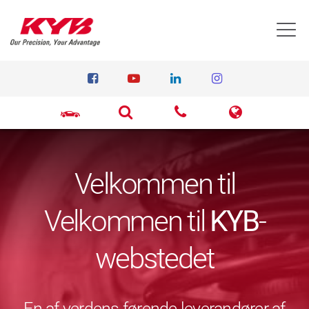
T
Velkommen til
Velkommen til
KYB
-
webstedet
En af verdens førende leverandører af