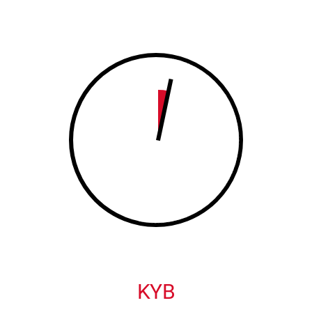
8
9
9
0
0
KYB