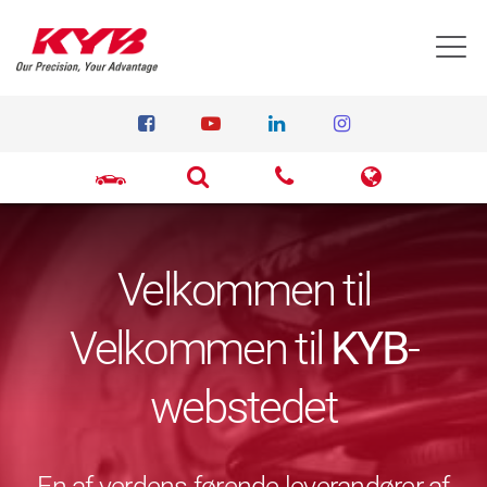
T
Velkommen til
Velkommen til
KYB
-
webstedet
En af verdens førende leverandører af