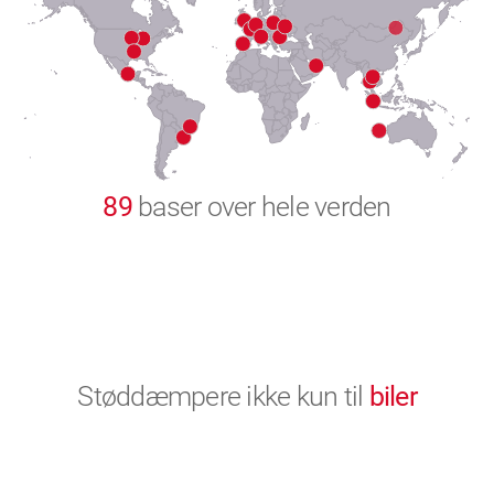
8
9
0
89
baser over hele verden
Støddæmpere ikke kun til
biler