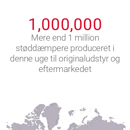
0
9
9
9
9
9
9
1
,
0
0
0
,
0
0
0
2
Mere end 1 million
støddæmpere produceret i
3
denne uge til originaludstyr og
4
eftermarkedet
5
6
7