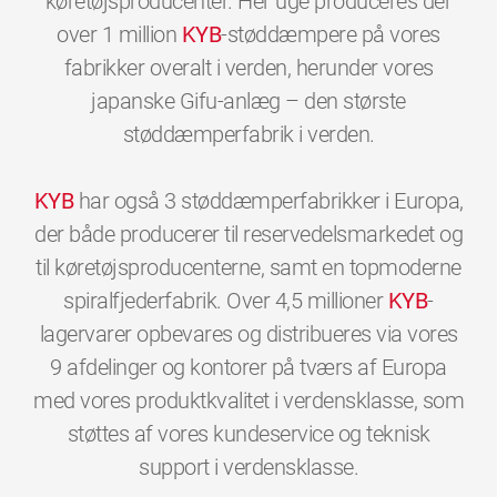
køretøjsproducenter. Her uge produceres der
over 1 million
KYB
-støddæmpere på vores
fabrikker overalt i verden, herunder vores
japanske Gifu-anlæg – den største
støddæmperfabrik i verden.
KYB
har også 3 støddæmperfabrikker i Europa,
der både producerer til reservedelsmarkedet og
til køretøjsproducenterne, samt en topmoderne
spiralfjederfabrik. Over 4,5 millioner
KYB
-
lagervarer opbevares og distribueres via vores
9 afdelinger og kontorer på tværs af Europa
med vores produktkvalitet i verdensklasse, som
støttes af vores kundeservice og teknisk
0
0
0
0
0
0
support i verdensklasse.