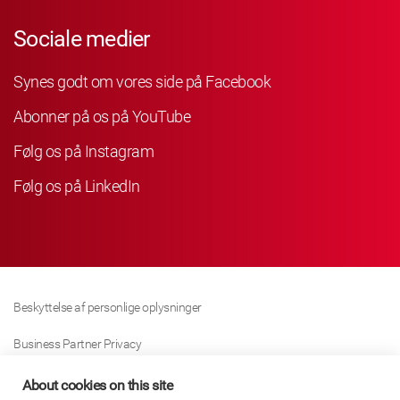
Sociale medier
Synes godt om vores side på Facebook
Abonner på os på YouTube
Følg os på Instagram
Følg os på LinkedIn
Beskyttelse af personlige oplysninger
Business Partner Privacy
Cookie Politik
About cookies on this site