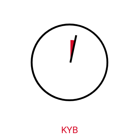
8
9
9
0
0
KYB