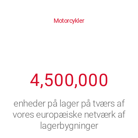
0
1
6
6
6
6
6
Motorcykler
1
2
7
7
7
7
7
2
3
8
8
8
8
8
3
4
9
9
9
9
9
4
,
5
0
0
,
0
0
0
5
6
enheder på lager på tværs af
6
7
vores europæiske netværk af
lagerbygninger
7
8