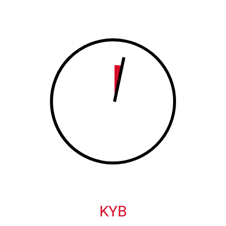
8
9
9
0
0
KYB