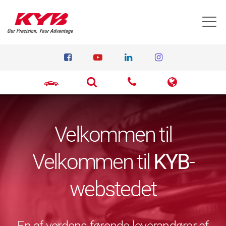
T
Velkommen til
Velkommen til
KYB
-
webstedet
En af verdens førende leverandører af