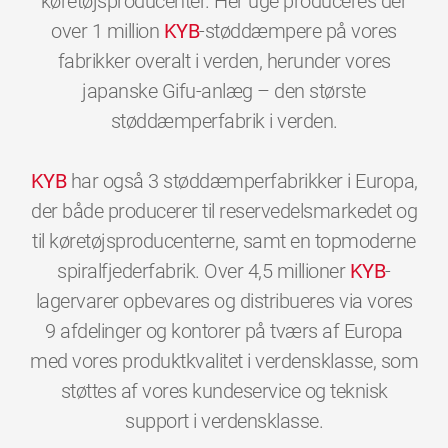
køretøjsproducenter. Her uge produceres der
over 1 million
KYB
-støddæmpere på vores
fabrikker overalt i verden, herunder vores
japanske Gifu-anlæg – den største
støddæmperfabrik i verden.
KYB
har også 3 støddæmperfabrikker i Europa,
der både producerer til reservedelsmarkedet og
til køretøjsproducenterne, samt en topmoderne
spiralfjederfabrik. Over 4,5 millioner
KYB
-
lagervarer opbevares og distribueres via vores
9 afdelinger og kontorer på tværs af Europa
med vores produktkvalitet i verdensklasse, som
støttes af vores kundeservice og teknisk
0
0
0
0
0
0
support i verdensklasse.