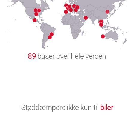
8
9
0
89
baser over hele verden
Støddæmpere ikke kun til
biler