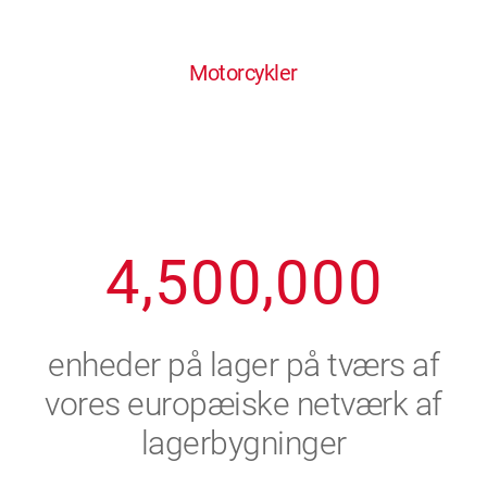
0
1
6
6
6
6
6
Motorcykler
1
2
7
7
7
7
7
2
3
8
8
8
8
8
3
4
9
9
9
9
9
4
,
5
0
0
,
0
0
0
5
6
enheder på lager på tværs af
6
7
vores europæiske netværk af
lagerbygninger
7
8