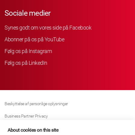
Sociale medier
Synes godt om vores side på Facebook
Abonner på os på YouTube
Følg os på Instagram
Følg os på LinkedIn
Beskyttelse af personlige oplysninger
Business Partner Privacy
Cookie Politik
About cookies on this site