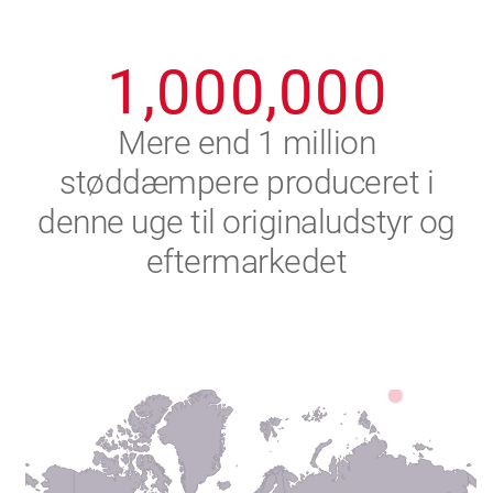
0
9
9
9
9
9
9
1
,
0
0
0
,
0
0
0
2
Mere end 1 million
støddæmpere produceret i
3
denne uge til originaludstyr og
4
eftermarkedet
5
6
7