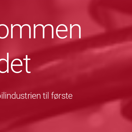
lkommen
det
industrien til første