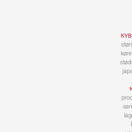
KYB
stør
køre
stød
jap
prod
sam
lag