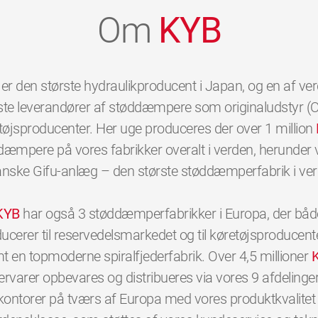
Om
KYB
er den største hydraulikproducent i Japan, og en af ve
ste leverandører af støddæmpere som originaludstyr (OE
tøjsproducenter. Her uge produceres der over 1 million
dæmpere på vores fabrikker overalt i verden, herunder 
anske Gifu-anlæg – den største støddæmperfabrik i ver
KYB
har også 3 støddæmperfabrikker i Europa, der båd
ucerer til reservedelsmarkedet og til køretøjsproducent
t en topmoderne spiralfjederfabrik. Over 4,5 millioner
ervarer opbevares og distribueres via vores 9 afdelinge
kontorer på tværs af Europa med vores produktkvalitet 