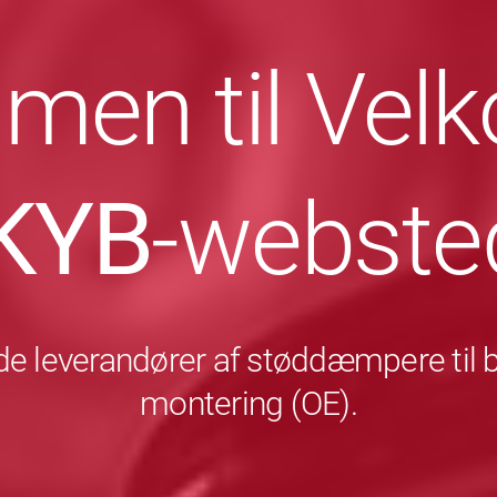
men til Ve
KYB
-webste
e leverandører af støddæmpere til bil
montering (OE).