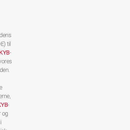
rdens
) til
KYB
-
vores
den.
e
erne,
KYB
-
r og
i