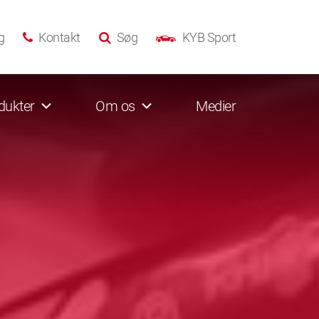
g
Kontakt
Søg
KYB Sport
dukter
Om os
Medier