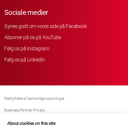
Sociale medier
Synes godt om vores side på Facebook
Abonner på os på YouTube
Følg os på Instagram
Følg os på LinkedIn
Beskyttelse af personlige oplysninger
Business Partner Privacy
Cookie Politik
About cookies on this site