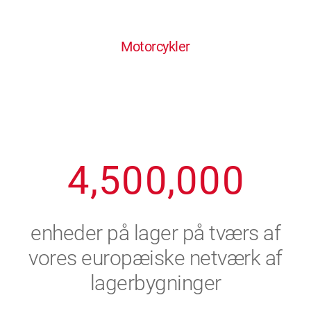
0
1
6
6
6
6
6
Motorcykler
1
2
7
7
7
7
7
2
3
8
8
8
8
8
3
4
9
9
9
9
9
4
,
5
0
0
,
0
0
0
5
6
enheder på lager på tværs af
6
7
vores europæiske netværk af
lagerbygninger
7
8