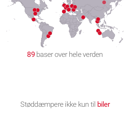
8
9
0
89
baser over hele verden
Støddæmpere ikke kun til
biler