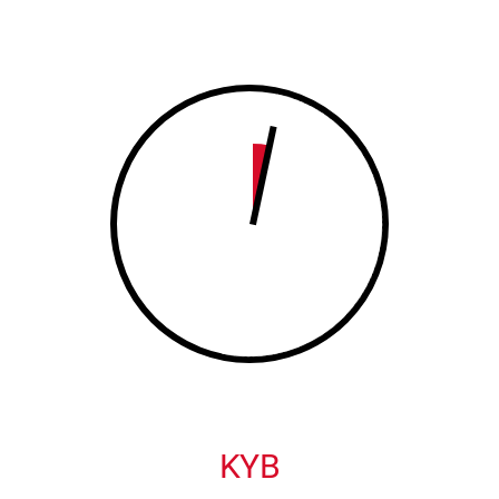
8
9
9
0
0
KYB