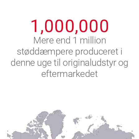
0
9
9
9
9
9
9
1
,
0
0
0
,
0
0
0
2
Mere end 1 million
støddæmpere produceret i
3
denne uge til originaludstyr og
4
eftermarkedet
5
6
7