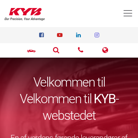
T
Velkommen til
Velkommen til
KYB
-
webstedet
En af verdens førende leverandører af