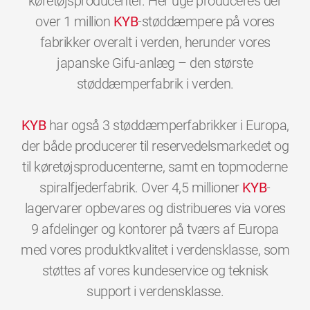
køretøjsproducenter. Her uge produceres der
over 1 million
KYB
-støddæmpere på vores
fabrikker overalt i verden, herunder vores
japanske Gifu-anlæg – den største
støddæmperfabrik i verden.
KYB
har også 3 støddæmperfabrikker i Europa,
der både producerer til reservedelsmarkedet og
til køretøjsproducenterne, samt en topmoderne
spiralfjederfabrik. Over 4,5 millioner
KYB
-
lagervarer opbevares og distribueres via vores
9 afdelinger og kontorer på tværs af Europa
med vores produktkvalitet i verdensklasse, som
støttes af vores kundeservice og teknisk
0
0
0
0
0
0
support i verdensklasse.