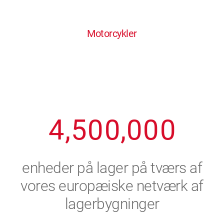
0
1
6
6
6
6
6
Motorcykler
1
2
7
7
7
7
7
2
3
8
8
8
8
8
3
4
9
9
9
9
9
4
,
5
0
0
,
0
0
0
5
6
enheder på lager på tværs af
6
7
vores europæiske netværk af
lagerbygninger
7
8