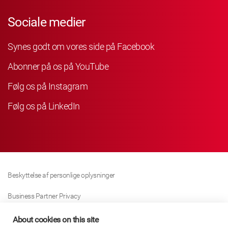
Sociale medier
Synes godt om vores side på Facebook
Abonner på os på YouTube
Følg os på Instagram
Følg os på LinkedIn
Beskyttelse af personlige oplysninger
Business Partner Privacy
Cookie Politik
About cookies on this site