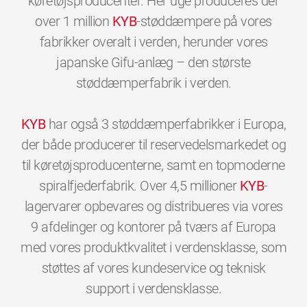
køretøjsproducenter. Her uge produceres der
over 1 million
KYB
-støddæmpere på vores
fabrikker overalt i verden, herunder vores
japanske Gifu-anlæg – den største
støddæmperfabrik i verden.
KYB
har også 3 støddæmperfabrikker i Europa,
der både producerer til reservedelsmarkedet og
til køretøjsproducenterne, samt en topmoderne
spiralfjederfabrik. Over 4,5 millioner
KYB
-
lagervarer opbevares og distribueres via vores
9 afdelinger og kontorer på tværs af Europa
med vores produktkvalitet i verdensklasse, som
støttes af vores kundeservice og teknisk
0
0
0
0
0
0
support i verdensklasse.