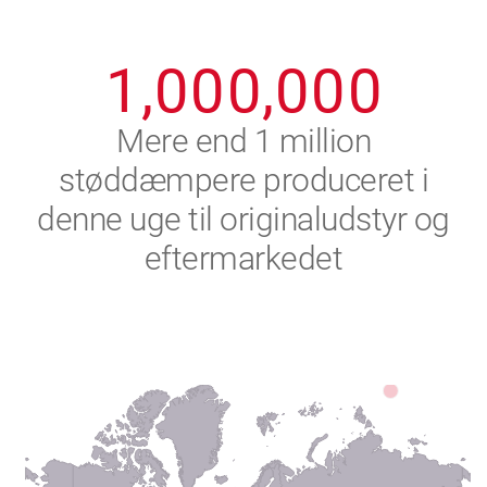
0
9
9
9
9
9
9
1
,
0
0
0
,
0
0
0
2
Mere end 1 million
støddæmpere produceret i
3
denne uge til originaludstyr og
4
eftermarkedet
5
6
7