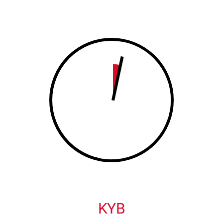
8
9
9
0
0
KYB