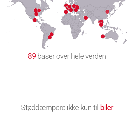
8
9
0
89
baser over hele verden
Støddæmpere ikke kun til
biler