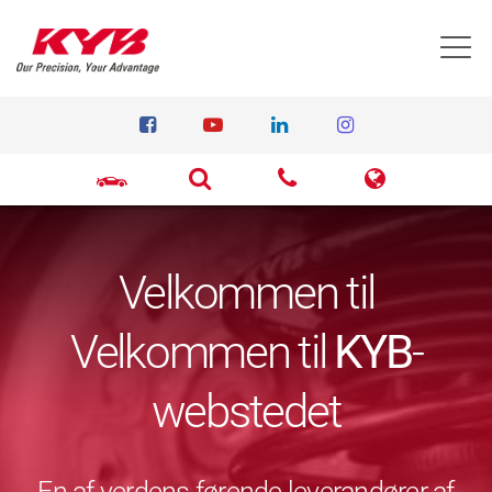
T
Velkommen til
Velkommen til
KYB
-
webstedet
En af verdens førende leverandører af