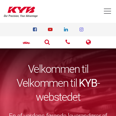
T
Velkommen til
Velkommen til
KYB
-
webstedet
En af verdens førende leverandører af