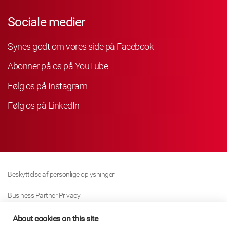
Sociale medier
Synes godt om vores side på Facebook
Abonner på os på YouTube
Følg os på Instagram
Følg os på LinkedIn
Beskyttelse af personlige oplysninger
Business Partner Privacy
Cookie Politik
About cookies on this site