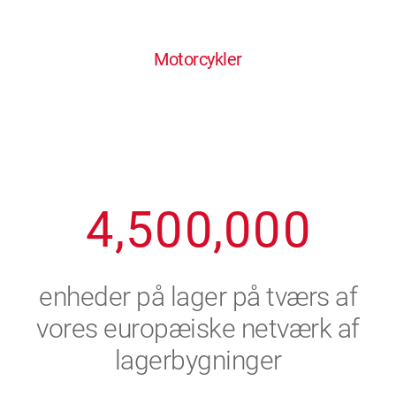
0
1
6
6
6
6
6
Motorcykler
1
2
7
7
7
7
7
2
3
8
8
8
8
8
3
4
9
9
9
9
9
4
,
5
0
0
,
0
0
0
5
6
enheder på lager på tværs af
6
7
vores europæiske netværk af
lagerbygninger
7
8