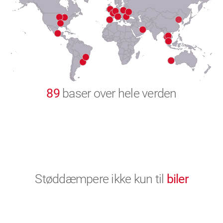
8
9
0
89
baser over hele verden
Støddæmpere ikke kun til
biler