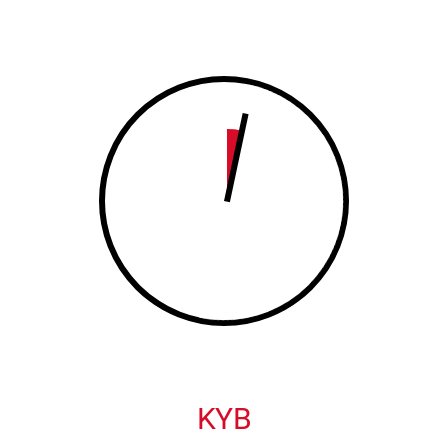
8
9
9
0
0
KYB