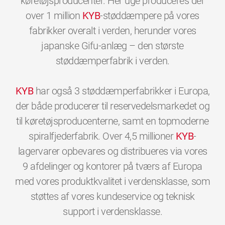
køretøjsproducenter. Her uge produceres der
over 1 million
KYB
-støddæmpere på vores
fabrikker overalt i verden, herunder vores
japanske Gifu-anlæg – den største
støddæmperfabrik i verden.
KYB
har også 3 støddæmperfabrikker i Europa,
der både producerer til reservedelsmarkedet og
til køretøjsproducenterne, samt en topmoderne
spiralfjederfabrik. Over 4,5 millioner
KYB
-
lagervarer opbevares og distribueres via vores
9 afdelinger og kontorer på tværs af Europa
med vores produktkvalitet i verdensklasse, som
støttes af vores kundeservice og teknisk
0
0
0
0
0
0
support i verdensklasse.