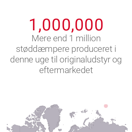
0
9
9
9
9
9
9
1
,
0
0
0
,
0
0
0
2
Mere end 1 million
støddæmpere produceret i
3
denne uge til originaludstyr og
4
eftermarkedet
5
6
7