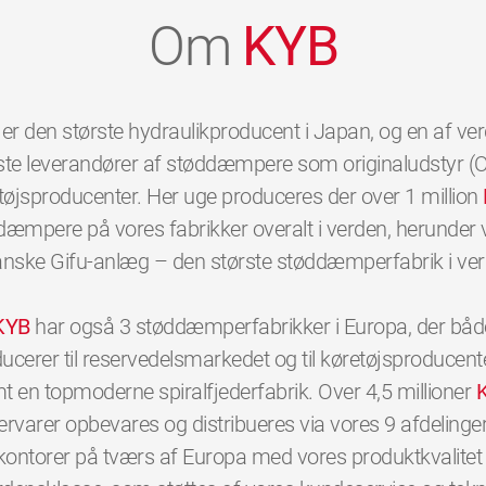
Om
KYB
er den største hydraulikproducent i Japan, og en af ve
ste leverandører af støddæmpere som originaludstyr (OE
tøjsproducenter. Her uge produceres der over 1 million
dæmpere på vores fabrikker overalt i verden, herunder 
anske Gifu-anlæg – den største støddæmperfabrik i ver
KYB
har også 3 støddæmperfabrikker i Europa, der båd
ucerer til reservedelsmarkedet og til køretøjsproducent
t en topmoderne spiralfjederfabrik. Over 4,5 millioner
ervarer opbevares og distribueres via vores 9 afdelinge
kontorer på tværs af Europa med vores produktkvalitet 