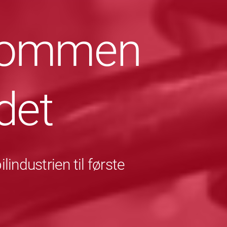
lkommen
det
industrien til første