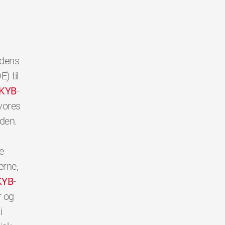
rdens
) til
KYB
-
vores
den.
e
erne,
KYB
-
r og
i