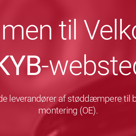
men til Ve
KYB
-webste
e leverandører af støddæmpere til bil
montering (OE).