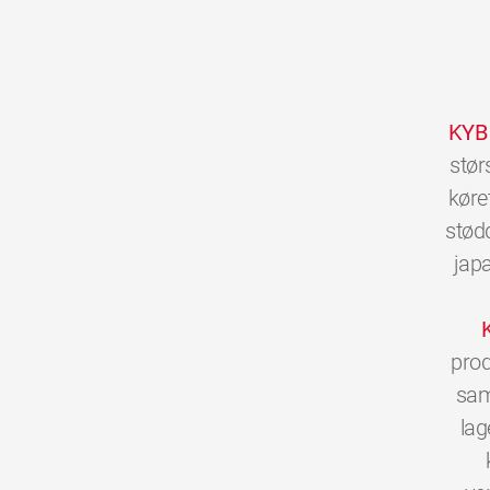
KYB
stør
køre
stød
jap
prod
sam
lag