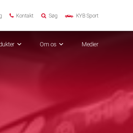
g
Kontakt
Søg
KYB Sport
dukter
Om os
Medier