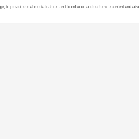
z prodeje automobilových tlumičů pérování.
age, to provide social media features and to enhance and customise content and adv
 v Asii, Evropě a Spojených státech amerických
KYB
ro
největší továrnu na výrobu tlumičů na světě (Gifu, Ja
ně. Je to vysoce automatizovaný závod, kdy ke změně 
na druhý je potřeba pouze 15 sekund.
vedena na tokijské burze a vyváží své výrobky do více
světě.
Německu nedaleko Aschheim má nyní 9 poboček a kancelá
a podporu v celé Evropě a Africe.