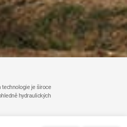
 technologie je široce
 ohledně hydraulických
rd dolarů, z čehož 60% je