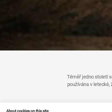
Téměř jedno století 
používána v letecké,
Skupina
KYB
, která má 
About cookies on this site