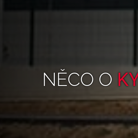
NĚCO O
K