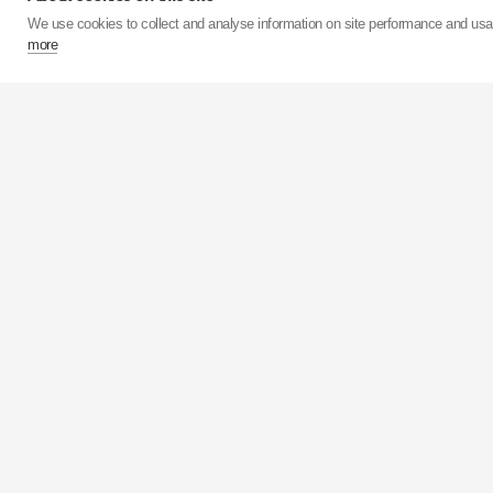
We use cookies to collect and analyse information on site performance and us
more
Ve svých 15 továrnách
milionů tlumičů.
KYB
má 
než 50 milionů kusů roč
KYB
Corporation je za
KYB
Europe se sídlem v 