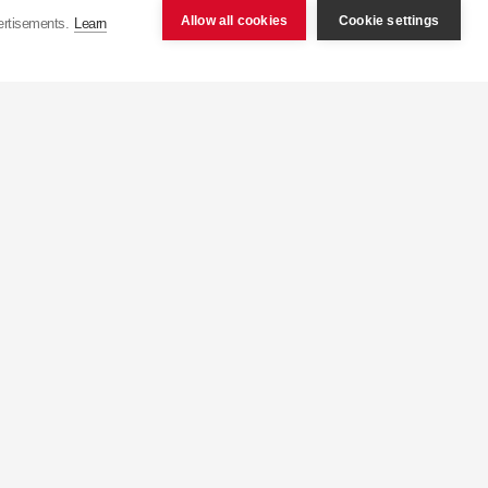
Allow all cookies
Cookie settings
ertisements.
Learn
čně výrobí více než 75
ponsko) s kapacitou více
výroby z jednoho tlumiče
 než 100 zemí po celém
ří , jež zajišťují prodej