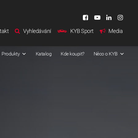
takt
Vyhledávání
KYB Sport
Media
Produkty
Katalog
Kde koupit?
Něco o KYB