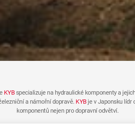
se
KYB
specializuje na hydraulické komponenty a jejich
 železniční a námořní dopravě.
KYB
je v Japonsku lídr
komponentů nejen pro dopravní odvětví.
15 000 zaměstnanců po celém světě, má obrat 3,8 milia