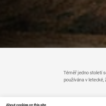
Téměř jedno století 
používána v letecké,
Skupina
KYB
, která má 
About cookies on this site