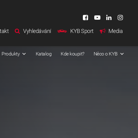
takt
Vyhledávání
KYB Sport
Media
Produkty
Katalog
Kde koupit?
Něco o KYB