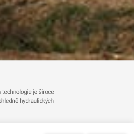
 technologie je široce
 ohledně hydraulických
rd dolarů, z čehož 60% je