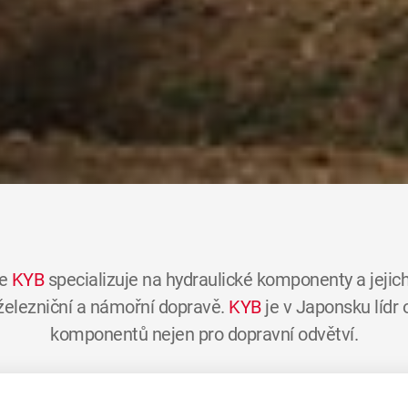
se
KYB
specializuje na hydraulické komponenty a jejich
 železniční a námořní dopravě.
KYB
je v Japonsku lídr
komponentů nejen pro dopravní odvětví.
15 000 zaměstnanců po celém světě, má obrat 3,8 milia