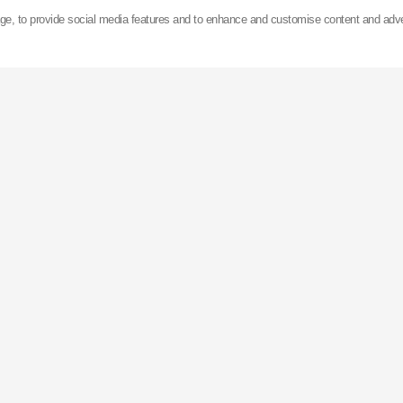
z prodeje automobilových tlumičů pérování.
age, to provide social media features and to enhance and customise content and adv
 v Asii, Evropě a Spojených státech amerických
KYB
ro
největší továrnu na výrobu tlumičů na světě (Gifu, Ja
ně. Je to vysoce automatizovaný závod, kdy ke změně 
na druhý je potřeba pouze 15 sekund.
vedena na tokijské burze a vyváží své výrobky do více
světě.
Německu nedaleko Aschheim má nyní 9 poboček a kancelá
a podporu v celé Evropě a Africe.