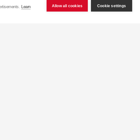
Allow all cookies
Cookie settings
ertisements.
Learn
čně výrobí více než 75
ponsko) s kapacitou více
výroby z jednoho tlumiče
 než 100 zemí po celém
ří , jež zajišťují prodej