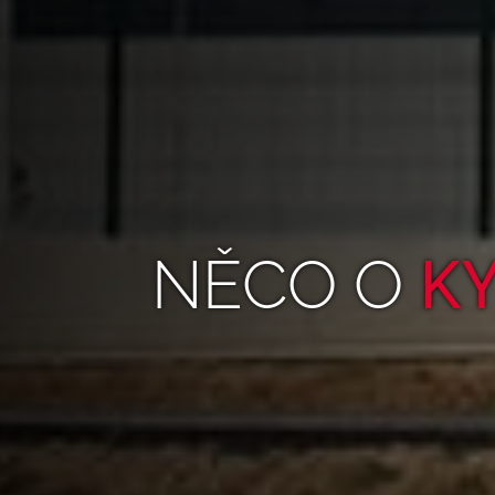
NĚCO O
K