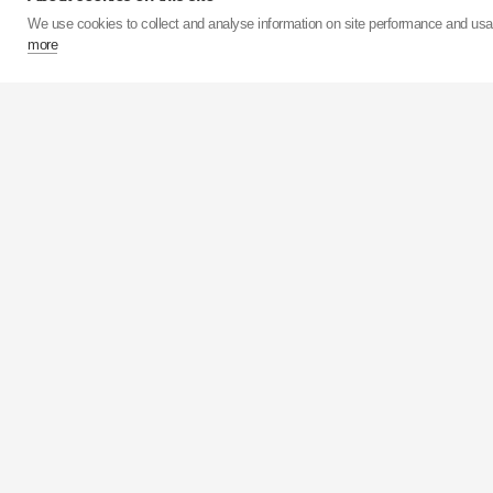
We use cookies to collect and analyse information on site performance and us
more
Ve svých 15 továrnách
milionů tlumičů.
KYB
má 
než 50 milionů kusů roč
KYB
Corporation je za
KYB
Europe se sídlem v 