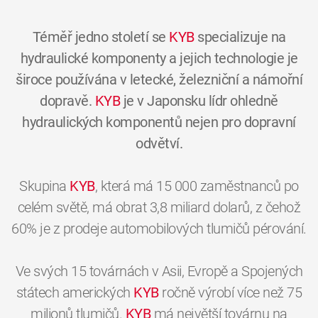
Téměř jedno století se
KYB
specializuje na
hydraulické komponenty a jejich technologie je
široce používána v letecké, železniční a námořní
dopravě.
KYB
je v Japonsku lídr ohledně
hydraulických komponentů nejen pro dopravní
odvětví.
Skupina
KYB
, která má 15 000 zaměstnanců po
celém světě, má obrat 3,8 miliard dolarů, z čehož
60% je z prodeje automobilových tlumičů pérování.
Ve svých 15 továrnách v Asii, Evropě a Spojených
státech amerických
KYB
ročně výrobí více než 75
milionů tlumičů.
KYB
má největší továrnu na