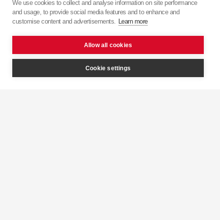
Zjistěte více o
KYB
s některými z našich firemních
We use cookies to collect and analyse information on site performance
and usage, to provide social media features and to enhance and
videí.
customise content and advertisements.
Learn more
Allow all cookies
Cookie settings
Inteligentní
tlumící jednotka
KYB 