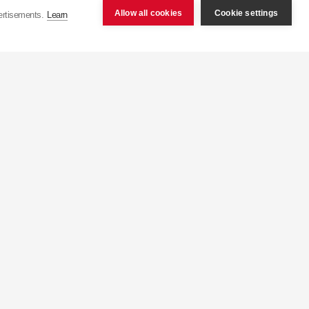
Allow all cookies
Cookie settings
ertisements.
Learn
čně výrobí více než 75
ponsko) s kapacitou více
výroby z jednoho tlumiče
 než 100 zemí po celém
ří , jež zajišťují prodej