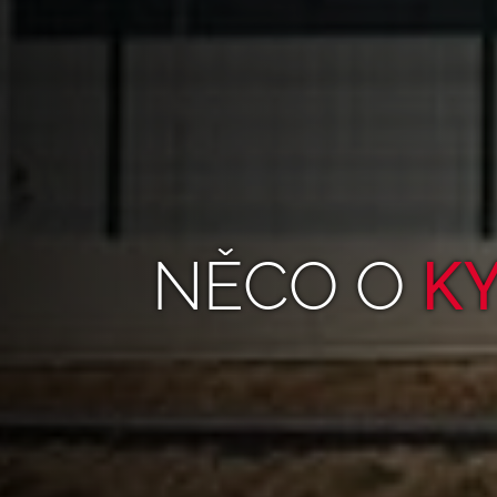
NĚCO O
K