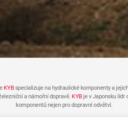
se
KYB
specializuje na hydraulické komponenty a jejich
 železniční a námořní dopravě.
KYB
je v Japonsku lídr
komponentů nejen pro dopravní odvětví.
15 000 zaměstnanců po celém světě, má obrat 3,8 milia