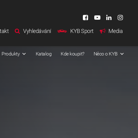
takt
Vyhledávání
KYB Sport
Media
Produkty
Katalog
Kde koupit?
Něco o KYB