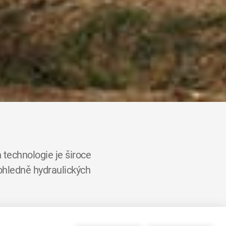
 technologie je široce
 ohledně hydraulických
rd dolarů, z čehož 60% je