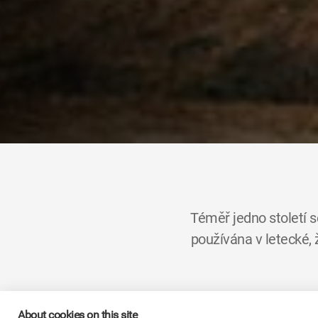
Téměř jedno století 
používána v letecké,
Skupina
KYB
, která má 
About cookies on this site