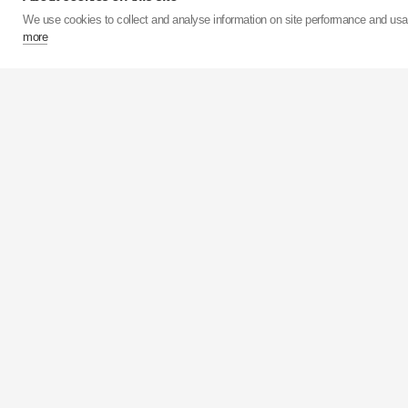
We use cookies to collect and analyse information on site performance and us
more
Ve svých 15 továrnách
milionů tlumičů.
KYB
má 
než 50 milionů kusů roč
KYB
Corporation je za
KYB
Europe se sídlem v 