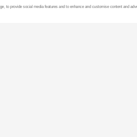
z prodeje automobilových tlumičů pérování.
age, to provide social media features and to enhance and customise content and adv
 v Asii, Evropě a Spojených státech amerických
KYB
ro
největší továrnu na výrobu tlumičů na světě (Gifu, Ja
ně. Je to vysoce automatizovaný závod, kdy ke změně 
na druhý je potřeba pouze 15 sekund.
vedena na tokijské burze a vyváží své výrobky do více
světě.
Německu nedaleko Aschheim má nyní 9 poboček a kancelá
a podporu v celé Evropě a Africe.