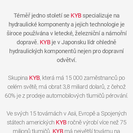
Téměř jedno století se
KYB
specializuje na
hydraulické komponenty a jejich technologie je
široce používána v letecké, železniční a námořní
dopravě.
KYB
je v Japonsku lídr ohledně
hydraulických komponentů nejen pro dopravní
odvětví.
Skupina
KYB
, která má 15 000 zaměstnanců po
celém světě, má obrat 3,8 miliard dolarů, z čehož
60% je z prodeje automobilových tlumičů pérování.
Ve svých 15 továrnách v Asii, Evropě a Spojených
státech amerických
KYB
ročně výrobí více než 75
milionů tlumičů.
KYB
má největší továrnu na