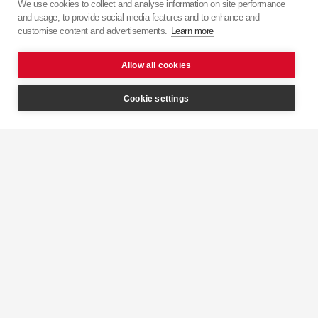
Zjistěte více o
KYB
s některými z našich firemních
We use cookies to collect and analyse information on site performance
and usage, to provide social media features and to enhance and
videí.
customise content and advertisements.
Learn more
Allow all cookies
Cookie settings
Inteligentní
tlumící jednotka
KYB 