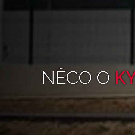
NĚCO O
K