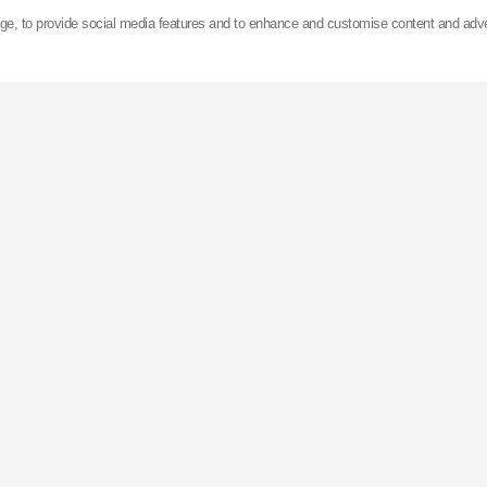
z prodeje automobilových tlumičů pérování.
age, to provide social media features and to enhance and customise content and adv
 v Asii, Evropě a Spojených státech amerických
KYB
ro
největší továrnu na výrobu tlumičů na světě (Gifu, Ja
ně. Je to vysoce automatizovaný závod, kdy ke změně 
na druhý je potřeba pouze 15 sekund.
vedena na tokijské burze a vyváží své výrobky do více
světě.
Německu nedaleko Aschheim má nyní 9 poboček a kancelá
a podporu v celé Evropě a Africe.