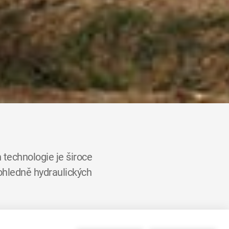
 technologie je široce
 ohledně hydraulických
rd dolarů, z čehož 60% je