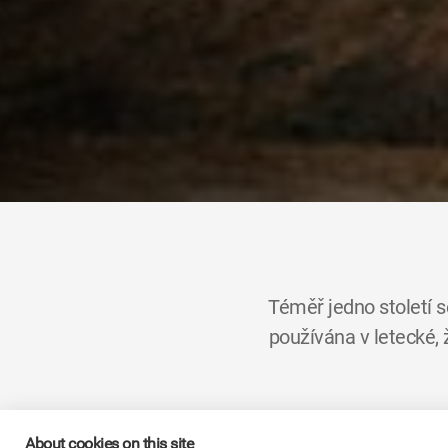
Téměř jedno století 
používána v letecké,
Skupina
KYB
, která má 
About cookies on this site