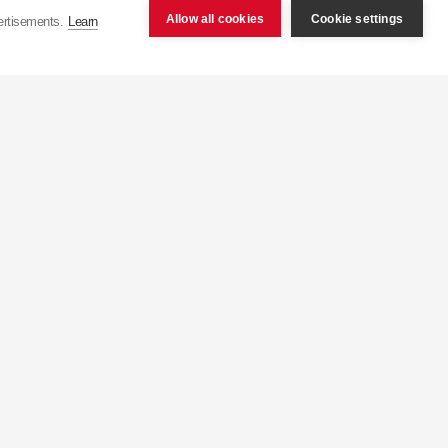
Allow all cookies
Cookie settings
ertisements.
Learn
čně výrobí více než 75
ponsko) s kapacitou více
výroby z jednoho tlumiče
 než 100 zemí po celém
ří , jež zajišťují prodej