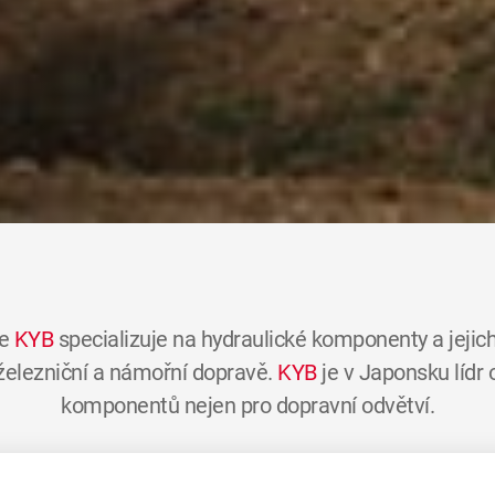
se
KYB
specializuje na hydraulické komponenty a jejich
 železniční a námořní dopravě.
KYB
je v Japonsku lídr
komponentů nejen pro dopravní odvětví.
15 000 zaměstnanců po celém světě, má obrat 3,8 milia