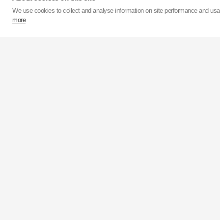
We use cookies to collect and analyse information on site performance and us
more
Ve svých 15 továrnách
milionů tlumičů.
KYB
má 
než 50 milionů kusů roč
KYB
Corporation je za
KYB
Europe se sídlem v 