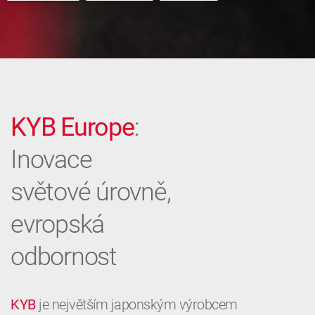
KYB Europe
:
Inovace
světové úrovně,
evropská
odbornost
KYB
je největším japonským výrobcem