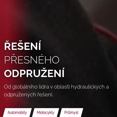
ŘEŠENÍ
PŘESNÉHO
ODPRUŽENÍ
Od globálního lídra v oblasti hydraulických a
odpružených řešení.
Automobily
Motocykly
Průmysl