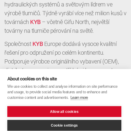
hydraulických systémů a světovým lídrem ve
výrobě tlumičů. Týdně vyrábí více než milion kusů v
továrnách
KYB
– včetně Gifu North, největší
továrny na tlumiče pérování na světě.
Společnost
KYB
Europe dodává vysoce kvalitní
řešení pro odpružení po celém kontinentu.
Podporuje výrobce originálního vybavení (OEM),
distributory a servisy prvotřídními komponenty a
místními znalostmi. Od OEM až po aftermarket,
About cookies on this site
KYB
We use cookies to collect and analyse information on site performance
Europe spojuje japonskou přesnost s
and usage, to provide social media features and to enhance and
evropským zaměřením.
customise content and advertisements.
Learn more
Allow all cookies
Cookie settings