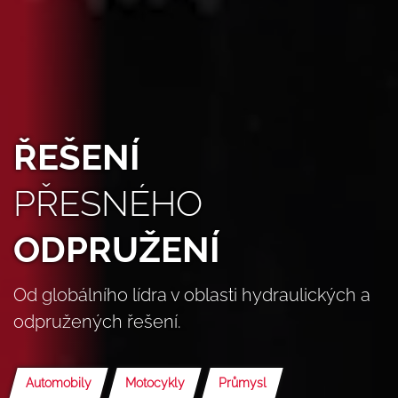
ŘEŠENÍ
PŘESNÉHO
ODPRUŽENÍ
Od globálního lídra v oblasti hydraulických a
odpružených řešení.
Automobily
Motocykly
Průmysl