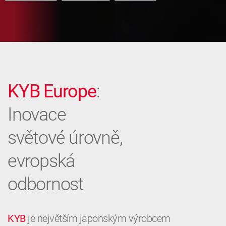
KYB Europe
:
Inovace
světové úrovně,
evropská
odbornost
KYB
je největším japonským výrobcem