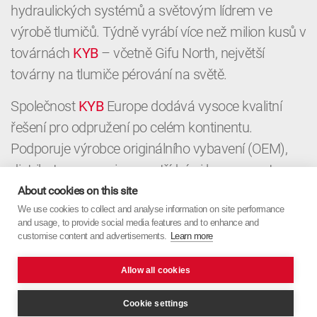
hydraulických systémů a světovým lídrem ve
výrobě tlumičů. Týdně vyrábí více než milion kusů v
továrnách
KYB
– včetně Gifu North, největší
továrny na tlumiče pérování na světě.
Společnost
KYB
Europe dodává vysoce kvalitní
řešení pro odpružení po celém kontinentu.
Podporuje výrobce originálního vybavení (OEM),
distributory a servisy prvotřídními komponenty a
místními znalostmi. Od OEM až po aftermarket,
About cookies on this site
KYB
We use cookies to collect and analyse information on site performance
Europe spojuje japonskou přesnost s
and usage, to provide social media features and to enhance and
evropským zaměřením.
customise content and advertisements.
Learn more
Allow all cookies
Cookie settings