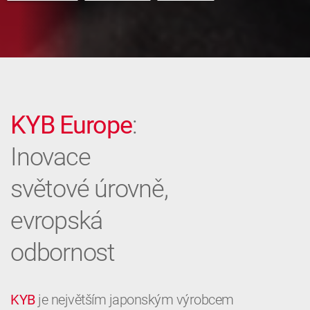
KYB Europe
:
Inovace
světové úrovně,
evropská
odbornost
KYB
je největším japonským výrobcem