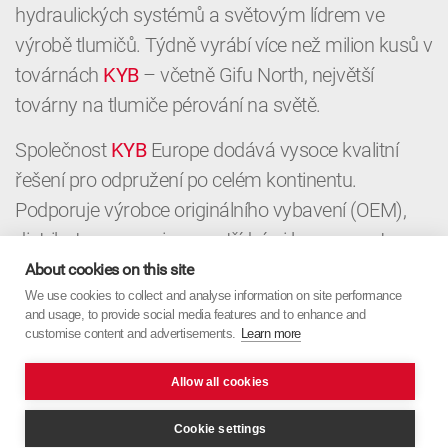
hydraulických systémů a světovým lídrem ve
výrobě tlumičů. Týdně vyrábí více než milion kusů v
továrnách
KYB
– včetně Gifu North, největší
továrny na tlumiče pérování na světě.
Společnost
KYB
Europe dodává vysoce kvalitní
řešení pro odpružení po celém kontinentu.
Podporuje výrobce originálního vybavení (OEM),
distributory a servisy prvotřídními komponenty a
místními znalostmi. Od OEM až po aftermarket,
About cookies on this site
KYB
We use cookies to collect and analyse information on site performance
Europe spojuje japonskou přesnost s
and usage, to provide social media features and to enhance and
evropským zaměřením.
customise content and advertisements.
Learn more
Allow all cookies
Cookie settings