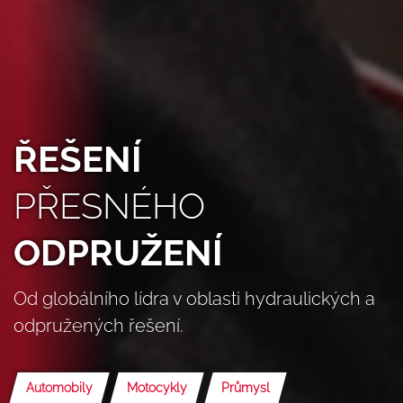
ŘEŠENÍ
PŘESNÉHO
ODPRUŽENÍ
Od globálního lídra v oblasti hydraulických a
odpružených řešení.
Automobily
Motocykly
Průmysl