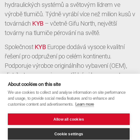
hydraulických systémů a světovým lídrem ve
výrobě tlumičů. Týdně vyrábí více než milion kusů v
továrnách
KYB
– včetně Gifu North, největší
továrny na tlumiče pérování na světě.
Společnost
KYB
Europe dodává vysoce kvalitní
řešení pro odpružení po celém kontinentu.
Podporuje výrobce originálního vybavení (OEM),
distributory a servisy prvotřídními komponenty a
místními znalostmi. Od OEM až po aftermarket,
About cookies on this site
KYB
We use cookies to collect and analyse information on site performance
Europe spojuje japonskou přesnost s
and usage, to provide social media features and to enhance and
evropským zaměřením.
customise content and advertisements.
Learn more
Allow all cookies
Cookie settings