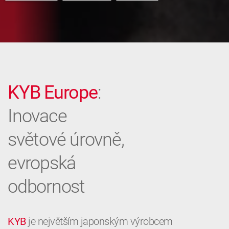
KYB Europe
:
Inovace
světové úrovně,
evropská
odbornost
KYB
je největším japonským výrobcem