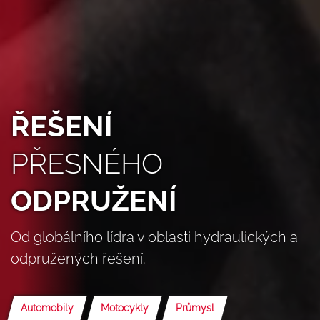
ŘEŠENÍ
PŘESNÉHO
ODPRUŽENÍ
Od globálního lídra v oblasti hydraulických a
odpružených řešení.
Automobily
Motocykly
Průmysl