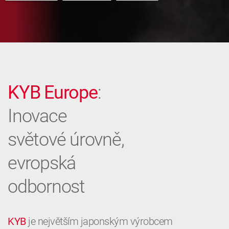
KYB Europe
:
Inovace
světové úrovně,
evropská
odbornost
KYB
je největším japonským výrobcem