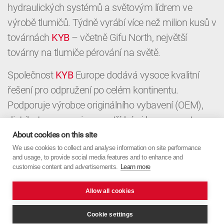
hydraulických systémů a světovým lídrem ve
výrobě tlumičů. Týdně vyrábí více než milion kusů v
továrnách
KYB
– včetně Gifu North, největší
továrny na tlumiče pérování na světě.
Společnost
KYB
Europe dodává vysoce kvalitní
řešení pro odpružení po celém kontinentu.
Podporuje výrobce originálního vybavení (OEM),
distributory a servisy prvotřídními komponenty a
místními znalostmi. Od OEM až po aftermarket,
About cookies on this site
KYB
We use cookies to collect and analyse information on site performance
Europe spojuje japonskou přesnost s
and usage, to provide social media features and to enhance and
evropským zaměřením.
customise content and advertisements.
Learn more
Allow all cookies
Cookie settings