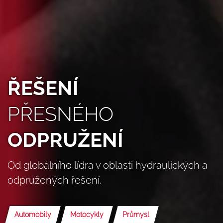
ŘEŠENÍ
PŘESNÉHO
ODPRUŽENÍ
Od globálního lídra v oblasti hydraulických a
odpružených řešení.
Automobily
Motocykly
Průmysl