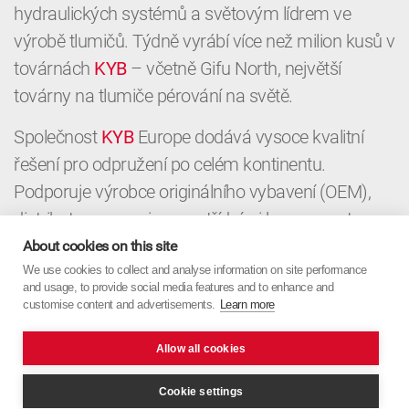
hydraulických systémů a světovým lídrem ve
výrobě tlumičů. Týdně vyrábí více než milion kusů v
továrnách
KYB
– včetně Gifu North, největší
továrny na tlumiče pérování na světě.
Společnost
KYB
Europe dodává vysoce kvalitní
řešení pro odpružení po celém kontinentu.
Podporuje výrobce originálního vybavení (OEM),
distributory a servisy prvotřídními komponenty a
místními znalostmi. Od OEM až po aftermarket,
About cookies on this site
KYB
We use cookies to collect and analyse information on site performance
Europe spojuje japonskou přesnost s
and usage, to provide social media features and to enhance and
evropským zaměřením.
customise content and advertisements.
Learn more
Allow all cookies
Cookie settings