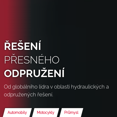
ŘEŠENÍ
PŘESNÉHO
ODPRUŽENÍ
Od globálního lídra v oblasti hydraulických a
odpružených řešení.
Automobily
Motocykly
Průmysl