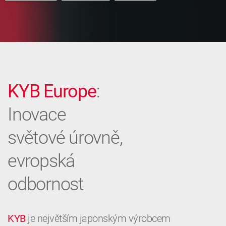
KYB Europe
:
Inovace
světové úrovně,
evropská
odbornost
KYB
je největším japonským výrobcem