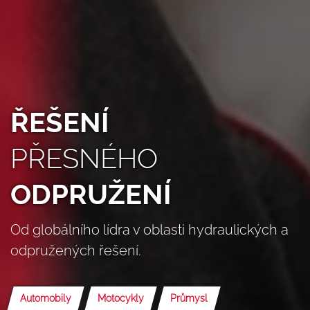
ŘEŠENÍ
PŘESNÉHO
ODPRUŽENÍ
Od globálního lídra v oblasti hydraulických a
odpružených řešení.
Automobily
Motocykly
Průmysl