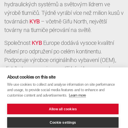
hydraulických systémů a světovým lídrem ve
výrobě tlumičů. Týdně vyrábí více než milion kusů v
továrnách
KYB
– včetně Gifu North, největší
továrny na tlumiče pérování na světě.
Společnost
KYB
Europe dodává vysoce kvalitní
řešení pro odpružení po celém kontinentu.
Podporuje výrobce originálního vybavení (OEM),
distributory a servisy prvotřídními komponenty a
místními znalostmi. Od OEM až po aftermarket,
About cookies on this site
KYB
We use cookies to collect and analyse information on site performance
Europe spojuje japonskou přesnost s
and usage, to provide social media features and to enhance and
evropským zaměřením.
customise content and advertisements.
Learn more
Allow all cookies
Cookie settings