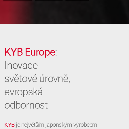
KYB Europe
:
Inovace
světové úrovně,
evropská
odbornost
KYB
je největším japonským výrobcem