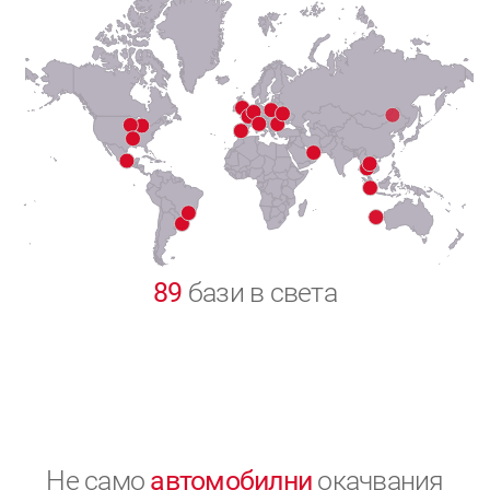
7
8
9
0
89
бази в света
Не само
автомобилни
окачвания