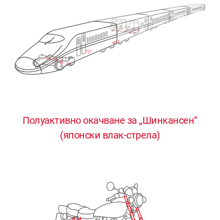
Полуактивно окачване за „Шинкансен”
0
0
0
0
0
(японски влак-стрела)
1
1
1
1
1
2
2
2
2
2