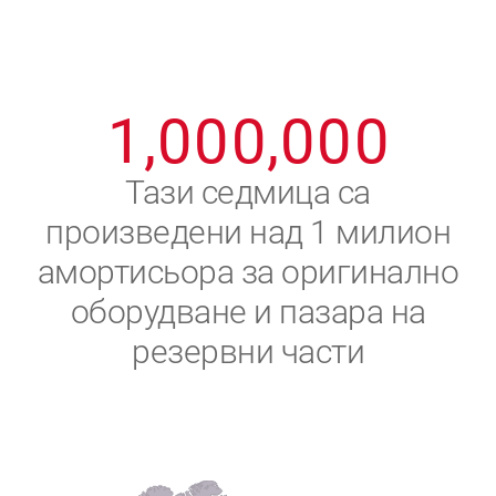
8
8
8
8
8
8
0
9
9
9
9
9
9
1
,
0
0
0
,
0
0
0
2
Тази седмица са
произведени над 1 милион
3
амортисьора за оригинално
4
оборудване и пазара на
резервни части
5
6