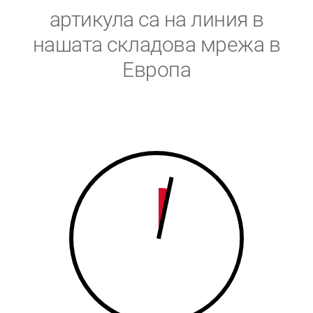
5
6
артикула са на линия в
6
7
нашата складова мрежа в
Европа
7
8
8
9
9
0
0