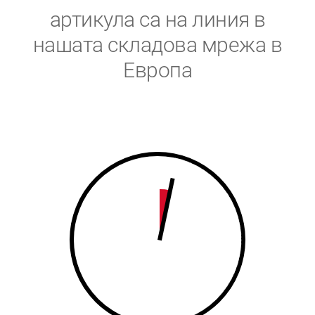
5
6
артикула са на линия в
6
7
нашата складова мрежа в
Европа
7
8
8
9
9
0
0