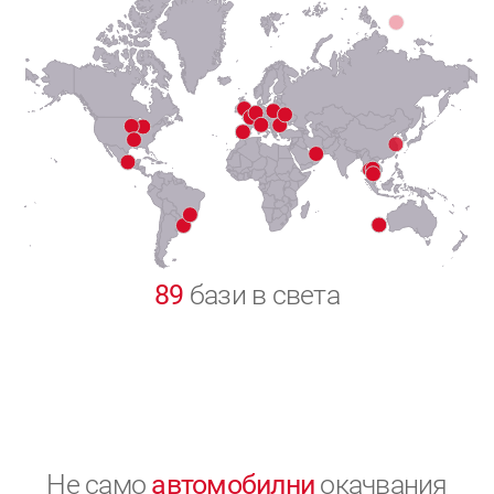
7
8
9
0
89
бази в света
Не само
автомобилни
окачвания