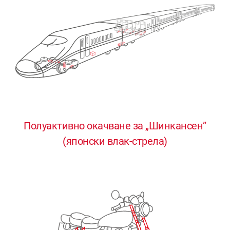
Полуактивно окачване за „Шинкансен”
0
0
0
0
0
(японски влак-стрела)
1
1
1
1
1
2
2
2
2
2