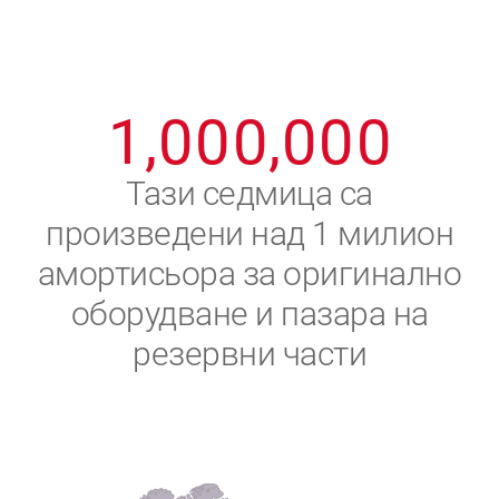
8
8
8
8
8
8
0
9
9
9
9
9
9
1
,
0
0
0
,
0
0
0
2
Тази седмица са
произведени над 1 милион
3
амортисьора за оригинално
4
оборудване и пазара на
резервни части
5
6