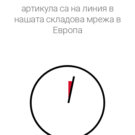
5
6
артикула са на линия в
6
7
нашата складова мрежа в
Европа
7
8
8
9
9
0
0