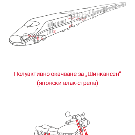
Полуактивно окачване за „Шинкансен”
0
0
0
0
0
(японски влак-стрела)
1
1
1
1
1
2
2
2
2
2