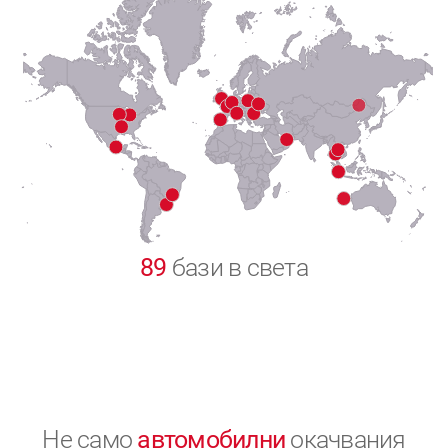
7
8
9
0
89
бази в света
Не само
автомобилни
окачвания