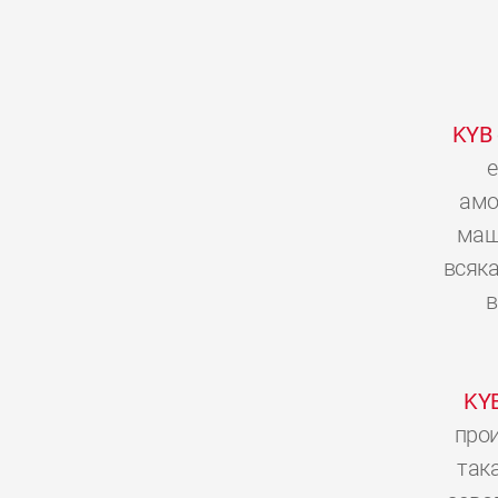
KYB
е
амо
мащ
всяка
в
KY
прои
так