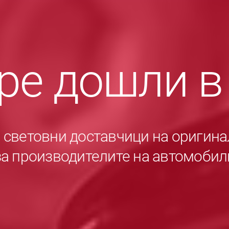
ре дошли 
е световни доставчици на оригина
за производителите на автомобил