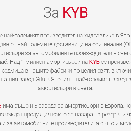
За
KYB
е най-големият производител на хидравлика в Япо
дин от най-големите доставчици на оригинални (O
ртисьори за автомобилните производители в свет
аб. Над 1 милион амортисьори на
KYB
се произве
 седмица в нашите фабрики по целия свят, включ
 нашия завод Gifu в Япония – най-големият завод 
амортисьори в света.
B
има също и 3 завода за амортисьори в Европа, к
звеждат продукция както за пазара на резервни ч
а и за автомобилните производители, а също и мод