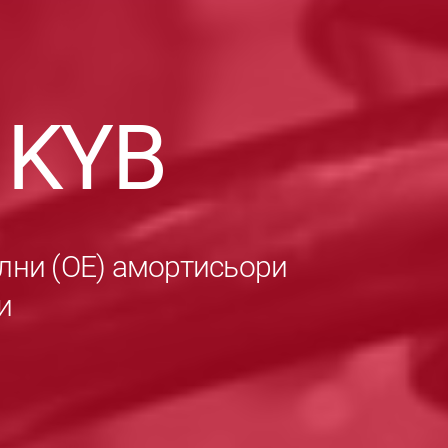
в
KYB
лни (ОЕ) амортисьори
и