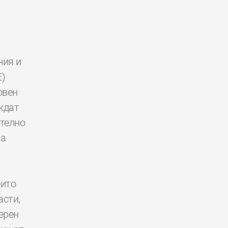
ния и
E)
овен
ждат
ително
за
оито
асти,
ерен