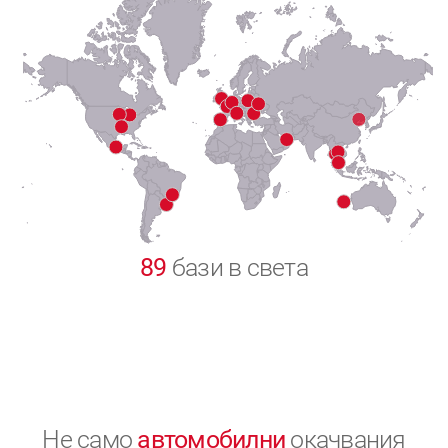
7
8
9
0
89
бази в света
Не само
автомобилни
окачвания