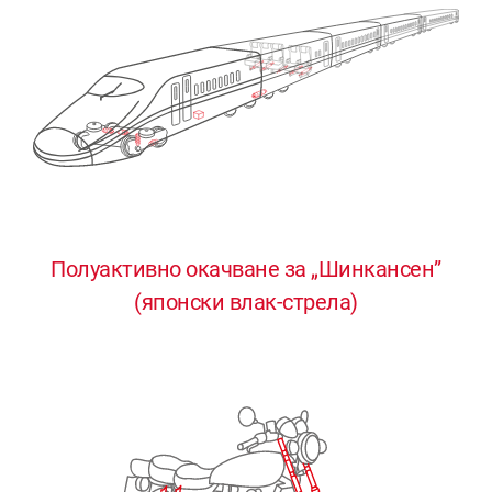
Полуактивно окачване за „Шинкансен”
0
0
0
0
0
(японски влак-стрела)
1
1
1
1
1
2
2
2
2
2