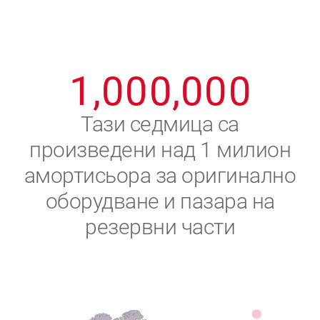
8
8
8
8
8
8
0
9
9
9
9
9
9
1
,
0
0
0
,
0
0
0
2
Тази седмица са
произведени над 1 милион
3
амортисьора за оригинално
4
оборудване и пазара на
резервни части
5
6