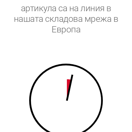
5
6
артикула са на линия в
6
7
нашата складова мрежа в
Европа
7
8
8
9
9
0
0