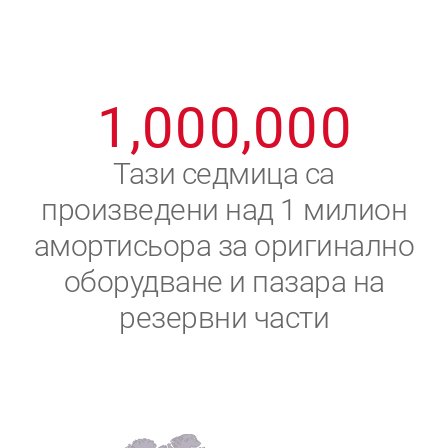
8
8
8
8
8
8
0
9
9
9
9
9
9
1
,
0
0
0
,
0
0
0
2
Тази седмица са
произведени над 1 милион
3
амортисьора за оригинално
4
оборудване и пазара на
резервни части
5
6