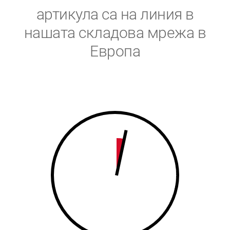
5
6
артикула са на линия в
6
7
нашата складова мрежа в
Европа
7
8
8
9
9
0
0