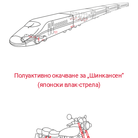
Полуактивно окачване за „Шинкансен”
0
0
0
0
0
(японски влак-стрела)
1
1
1
1
1
2
2
2
2
2