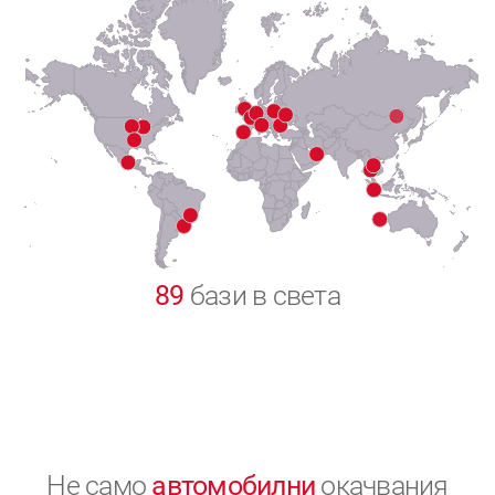
7
8
9
0
89
бази в света
Не само
автомобилни
окачвания